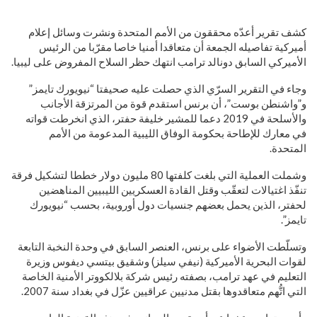
كشف تقرير أعدّه محققون من الأمم المتحدة ونشرت وسائل إعلام
أميركية تفاصيله الجمعة أن متعاقدا أمنيا خاصا مقرّبا من الرئيس
الأميركي السابق دونالد ترامب انتهك حظر السلاح المفروض على ليبيا.
وجاء في التقرير السرّي الذي حصلت عليه صحيفتا “نيويورك تايمز”
و”واشنطن بوست”، أن برنس استقدم قوة من المرتزقة الأجانب
والأسلحة في 2019 دعما للمشير خليفة حفتر، الذي انخرطت قواته
في معارك للإطاحة بحكومة الوفاق الليبية المدعومة من الأمم
المتحدة.
وشملت العملية التي بلغت كلفتها 80 مليون دولار خططا لتشكيل فرقة
تنفّذ اغتيالات لتعقّب وقتل القادة العسكريين الليبيين المناهضين
لحفتر، الذين يحمل بعضهم جنسيات دول أوروبية، بحسب “نيويورك
تايمز”.
وتسلّطت الأضواء على برنس، العنصر السابق في وحدة النخبة التابعة
لقوات البحرية الأميركية (نيفي سيلز) وشقيق بيتسي ديفوس وزيرة
التعليم في عهد ترامب، بصفته رئيس شركة بلالكووتر الأمنية الخاصة
التي اتُّهم متعاقدوها بقتل مدنيين عراقيين عزّل في بغداد سنة 2007.