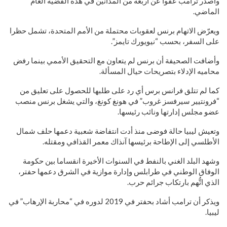
وأصدر ترامب عفوا عن أربعة من المدانين في هذه القضية العام
الماضي.
ويعرّض الاتهام برنس لعقوبات محتملة من الأمم المتحدة، تشمل حظرا
على السفر، بحسب “نيويورك تايمز”.
وأضافت الصحيفة أن برنس لم يتعاون مع التحقيق الأممي بينما رفض
محاميه الإدلاء بتصريحات حيال المسألة.
كما لم تتلق فرانس برس أي رد على طلبها للحصول على تعليق من
“فرونتيير سيرفسز غروب” في هونغ كونغ، والتي يشغل برنس منصب
عضو مجلس إدارتها ونائب رئيسها.
وتعيش ليبيا حالة فوضى منذ أدت انتفاضة شعبية دعمها حلف شمال
الأطلسي إلى الإطاحة برئيسها آنذاك معمر القذافي ومقتله.
وشهد البلد الغني بالنفط في السنوات الأخيرة انقساما بين حكومة
الوفاق الوطني في طرابلس وإدارة موازية في الشرق دعمها حفتر،
الذي اتُّهم بارتكاب جرائم حرب.
ويذكر أن ترامب أشاد بحفتر في 2019 لدوره في “محاربة الإرهاب” في
ليبيا.