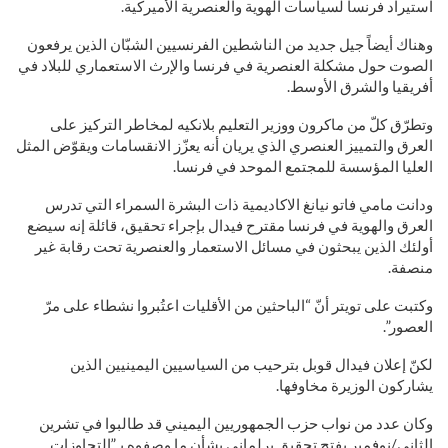
استيراد فرنسا لسياسات الهوية والعنصرية الأميركية.
وهناك أيضاً جيل جديد من الناشطين الفرنسيين الشبّان الذين يرفعون
الصوت حول مشكلة العنصرية في فرنسا والإرث الاستعماري للبلاد في
أفريقيا والشرق الأوسط.
وتطرّق كلّ من ماكرون ووزير التعليم بلانكيه لمخاطر التركيز على
العرق والتمييز العنصري الذي يريان أنه يعزّز الانقسامات ويقوّض المثل
العليا المؤسسة للمجتمع الموحد في فرنسا.
ودانت مامي فاتو نيانغ الاكاديمية ذات البشرة السمراء التي تدرس
العرق والهوية في فرنسا مقترح فيدال بإجراء تحقيق، قائلة إنه سيضع
أولئك الذين يبحثون في مسائل الاستعمار والعنصرية تحت رقابة غير
منصفة.
وكتبت على تويتر أنّ “الباحثين من الأقليات اعتُبروا نشطاء على مرّ
العصور”.
لكنّ إعلان فيدال قوبل بترحيب من السياسيين اليمينيين الذين
يشاركون الوزيرة مخاوفها.
وكان عدد من نواب حزب الجمهوريين اليميني قد طالبوا في تشرين
الثاني/نوفمبر بفتح تحقيق برلماني بشأن ما وصفوه بـ”التجاوزات