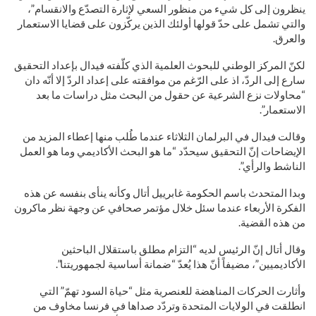
ينظرون إلى كل شيء من منظور السعي لإثارة التصدّع والانقسام”،
والتي تشمل على حدّ قولها أولئك الذين يركّزون على قضايا الاستعمار
والعرق.
لكنّ المركز الوطني للبحوث العلمية الذي كلّفته فيدال بإعداد التحقيق
سارع إلى الردّ، اذ على الرّغم من موافقته على إعداد الردّ إلا أنّه دان
“محاولات نزع الشرعية عن حقول من البحث مثل دراسات ما بعد
الاستعمار”.
وقالت فيدال في البرلمان الثلاثاء عندما طُلب منها إعطاء المزيد من
الإيضاحات إنّ التحقيق سيحدّد “ما هو البحث الأكاديمي وما هو العمل
الناشط والرأي”.
وبدا المتحدث باسم الحكومة غابرييل أتال وكأنه ينأى بنفسه عن هذه
الفكرة الأربعاء عندما سئل خلال مؤتمر صحافي عن وجهة نظر ماكرون
من هذه القضية.
وقال أتال إنّ الرئيس لديه “التزام مطلق باستقلال الباحثين
الأكاديميين”، مضيفاً أنّ هذا يُعدّ “ضمانة أساسية لجمهوريتنا”.
وأثارت الحركات المناهضة للعنصرية مثل “حياة السود تهمّ” التي
انطلقت في الولايات المتحدة وتردّد صداها في فرنسا مخاوف من