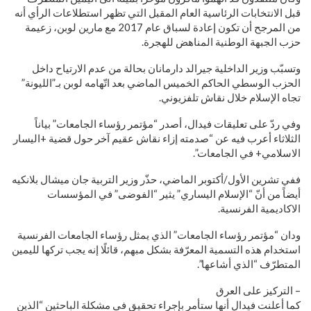
قبل الانتخابات الرئاسية العام المقبل التي تظهر استطلاعات الرأي أنه
من المرجح أن تكون إعادة لسباق عام 2017 مع مارين لوبن، زعيمة
حزب الجبهة الوطنية المناهض للهجرة.
وتسبّب وزير الداخلية جيرالد دارمانان بحالة من عدم الارتياح داخل
الحزب الوسطي الحاكم الخميس الماضي بعد اتّهامه لوبن بـ”الليونة”
تجاه الإسلام خلال نقاش تلفزيوني.
وفي ردّ على تعليقات فيدال، أصدر “مؤتمر رؤساء الجامعات” بياناً
الثلاثاء أعرب فيه عن “صدمته إزاء نقاش عقيم آخر حول قضية +اليسار
الاسلامي+ في الجامعات”.
ففي تشرين الأول/أكتوبر الماضي، حذّر وزير التربية جان ميشال بلانكيه
أيضاً من أنّ “الإسلام اليساري” يثير “الفوضى” في المؤسسات
الاكاديمية الفرنسية.
ودان “مؤتمر رؤساء الجامعات” الذي يمثل رؤساء الجامعات الفرنسية
استخدام هذه التسمية المعرّفة بشكل مبهم، قائلًا إنه يجب تركها لليمين
المتطرّف “الذي أشاعها”.
– التركيز على العرق
كما أعلنت فيدال أنها ستأمر بإجراء تحقيق في مشكلة الباحثين “الذين