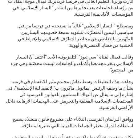
أثارت وزيرة التعليم العالي في فرنسا فريديريك فيدال موجة انتقادات
من رؤساء الجامعات بعد تحذيرها من انتشار “اليسار الإسلامي” في
المؤسسات الأكاديمية الفرنسية.
ومصطلح “اليسار الإسلامي” غالباً ما يستخدم في فرنسا من قبل
سياسيي اليمين المتطرّف لتشويه سمعة خصومهم اليساريين
المتّهمين بالتغاضي عن مخاطر التطرّف الاسلامي والإفراط في
الخشية من قضايا العنصرية والهوية.
وقالت فيدال لقناة “سي نيوز” التلفزيونية الأحد “أعتقد أنّ اليسار
الإسلامي ينخر مجتمعنا بأكمله، والجامعات ليست محصّنة وهي جزء
من المجتمع”.
وجاءت هذه التعليقات وسط نقاش محتدم مثير للانقسام في فرنسا
بشأن ما وصفه الرئيس ايمانويل ماكرون ب”الانفصالية الإسلامية”، في
إشارة إلى ما يقال عن انتهاك المسلمين للقوانين الفرنسية في
المجتمعات الإسلامية المغلقة والتحريض على الهجمات الارهابية داخل
الأراضي الفرنسية.
ووافق البرلمان الفرنسي الثلاثاء على مشروع قانون متشدّد يسمح
لسلطات الدولة بحظر الجماعات الدينية التي تعتبرها متطرّفة.
وكان منتقدون قد اتّهموا ماكرون مؤخراً بميله الى اليمين المتطرف