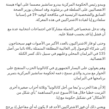
ويبدو رئيس الحكومة المركزية بيدرو سانشيز مصمما على انهاء هيمنة
الانفصاليين على السلطة في برشلونة. وقد استعان بوزير الصحة
السابق والشخصية الرئيسية في مكافحة كوفيد-19 في إسبانيا
سلفادرو إيا لقيادة الاشتراكيين في هذه المعركة.
وقد تدخل شخصيا في الحملة مشاركا في اجتماعات انتخابية عدة مع
أن فشل إيا قد يحسب فشلا عليه.
وحتى لو فاز الاشتراكيون بالعدد الأكبر من الأصوات فهم سيحتاجون
إلى شركاء للوصول إلى الغالبية المطلقة المتمثلة بـ68 نائبا من أصل
135 في البرلمان المحلي وعليهم في سبيل ذلك كسر الكتلة
الانفصالية.
وهم يعولون على اليسار الجمهوري في كاتالونيا الحزب المنفتح على
الحوار مع مدريد والذي سمح دعمه لحكومة سانشيز المركزية بتمرير
برنامجها في البرلمان.
إلا أن هذا الحزب و”معا من أجل كاتالونيا” وثلاثة أحزاب صغيرة أخرى
التزمت خطيا خلال هذا الأسبوع عدم المساهمة “بأي شكل من
الأشكال” في تشكيل حكومة مع إيا.
ويعني ذلك أن فوز الاشتراكيين الأحد قد لا يكون له أي مفاعيل إذ يرجح