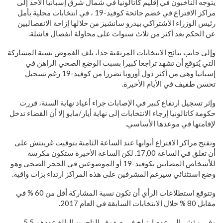
يتوجه الناخبون في إقليم كاتالونيا في شمال شرق إسبانيا الأحد إلى
مراكز الاقتراع في خضم جائحة كوفيد-19 ، في انتخابات محلية يأمل
رئيس الوزراء الاشتراكي بيدرو سانشيز من خلالها إزاحة الانفصاليين
عن الحكم بعد أكثر من ثلاث سنوات على محاولة انفصال فاشلة.
وإلى جانب نتائج الانتخابات المرتقبة جدا، يلف الغموض نسبة المشاركة
التي يُتوقع أن تشهد تراجعا كبيرا بسبب الوضع الصحي الراهن في
إسبانيا وهي من أكثر دول أوروبا تضررا من كوفيد-19 رغم تسجيل
تحسن طفيف في الأيام الأخيرة.
وإثر تسجيل ارتفاع كبير في الإصابات جراء أعياد نهاية السنة، قررت
حكومة كاتالونيا إرجاء الانتخابات إلى نهاية أيار/مايو إلا أن القضاء تدخل
لإقامتها في موعدها الأساسي.
وتفتح مراكز الاقتراع أبوابها عند الساعة الثامنة بتوقيت غرينتش على
أن تغلق في الساعة 17,00. لكن الساعة الأخيرة ستكون مكرسة
للأشخاص المصابين بكوفيد-19 أو الموضوعين في الحجر الصحي وهو
وضع استثنائي سيرغم المشرفين على هذه المراكز ارتداء بزات واقية.
وتتوقع استطلاعات الرأي أن تكون نسبة المشاركة أقل من 60 % في
مقابل 80 % خلال الانتخابات السابقة في العام 2017.
وفي مؤشر إلى عدم ارتياح في صفوف الناجبين البالغ عددهم 5,5