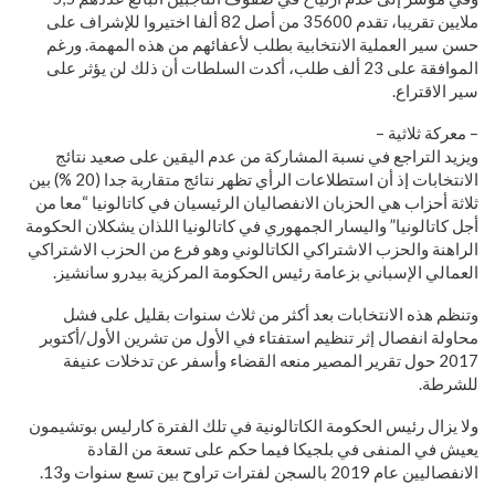
ملايين تقريبا، تقدم 35600 من أصل 82 ألفا اختيروا للإشراف على
حسن سير العملية الانتخابية بطلب لأعفائهم من هذه المهمة. ورغم
الموافقة على 23 ألف طلب، أكدت السلطات أن ذلك لن يؤثر على
سير الاقتراع.
– معركة ثلاثية –
ويزيد التراجع في نسبة المشاركة من عدم اليقين على صعيد نتائج
الانتخابات إذ أن استطلاعات الرأي تظهر نتائج متقاربة جدا (20 %) بين
ثلاثة أحزاب هي الحزبان الانفصاليان الرئيسيان في كاتالونيا “معا من
أجل كاتالونيا” واليسار الجمهوري في كاتالونيا اللذان يشكلان الحكومة
الراهنة والحزب الاشتراكي الكاتالوني وهو فرع من الحزب الاشتراكي
العمالي الإسباني بزعامة رئيس الحكومة المركزية بيدرو سانشيز.
وتنظم هذه الانتخابات بعد أكثر من ثلاث سنوات بقليل على فشل
محاولة انفصال إثر تنظيم استفتاء في الأول من تشرين الأول/أكتوبر
2017 حول تقرير المصير منعه القضاء وأسفر عن تدخلات عنيفة
للشرطة.
ولا يزال رئيس الحكومة الكاتالونية في تلك الفترة كارليس بوتشيمون
يعيش في المنفى في بلجيكا فيما حكم على تسعة من القادة
الانفصاليين عام 2019 بالسجن لفترات تراوح بين تسع سنوات و13.