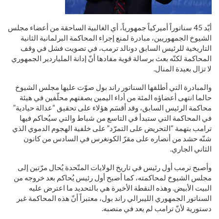
أيّد 45 سناتوراً أميركياً جمهورياً، أي الغالبية الساحقة من أعضاء مجلس
الشيوخ الجمهوريين، مبادرة لمنع إجراء المحاكمة البرلمانية الثانية
التاريخية للرئيس السابق دونالد ترمب، في تصويت فشل في وقف
المحاكمة لكنّه بعث برسالة قوية مفادها أنّ إدانة الملياردير الجمهوري
لا تزال بعيدة المنال.
والمبادرة التي أطلقها السناتور راند بول صوّت عليها مجلس الشيوخ
حالما انتهى أعضاؤه المئة من أداء اليمين بصفتهم محلّفين في هيئة
محاكمة الرئيس السابق، وقد أقسَم هؤلاء على تحقيق “عدالة حيادية”
في المحاكمة التي ستبدأ في التاسع من شباط والتي سيُحاكم فيها
ترامب بتهمة “التحريض على التمرّد” على خلفية الهجوم الدموي الذي
شنّه حشد من أنصاره على مقرّ الكونغرس في السادس من كانون
الثاني الجاري.
وأصبح ترمب أول رئيس في تاريخ الولايات المتّحدة يُحال مرّتين إلى
مجلس الشيوخ لمحاكمته، كما أصبح أول رئيس يُحاكم بعد خروجه من
البيت الأبيض. وهذه النقطة الأخيرة هي بالتحديد ما اعترض عليه
السناتور الجمهوري الليبرالي راند بول، معتبراً أنّ هذه المحاكمة غير
دستورية لأنّ ترامب لم يعد في منصبه.