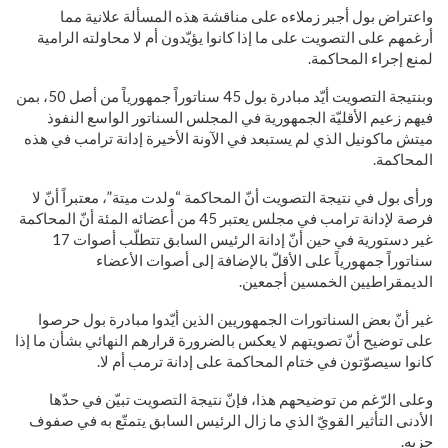
واعتراض بول أجبر زملاءه على مناقشة هذه المسألة علانية مما
أرغمهم على التصويت على ما إذا كانوا يؤيّدون أم لا محاولته الرامية
لمنع إجراء المحاكمة.
وبنتيجة التصويت أيّد مبادرة بول 45 سناتوراً جمهورياً من أصل 50، بمن
فيهم زعيم الأقليّة الجمهورية في المجلس السناتور الواسع النفوذ
ميتش ماكونيل الذي لم يستبعد في الآونة الأخيرة إدانة ترامب في هذه
المحاكمة.
ورأى بول في نتيجة التصويت أنّ المحاكمة “ولدت ميتة”، معتبراً أنّ لا
فرصة لإدانة ترامب في مجلس يعتبر 45 من أعضائه المئة أنّ المحاكمة
غير دستورية في حين أنّ إدانة الرئيس السابق تتطلّب أصوات 17
سناتوراً جمهورياً على الأقلّ بالإضافة إلى أصوات الأعضاء
الديمقراطيين الخمسين أجمعين.
غير أنّ بعض السناتورات الجمهوريين الذين أيّدوا مبادرة بول حرصوا
على توضيح أنّ تصويتهم لا يعكس بالضرورة قرارهم النهائي بشأن ما إذا
كانوا سيصوّتون في ختام المحاكمة على إدانة ترمب أم لا.
وعلى الرّغم من توضيحهم هذا، فإنّ نتيجة التصويت تبيّن في حدّها
الأدنى التأثير القويّ الذي ما زال الرئيس السابق يتمتّع به في صفوف
حزبه.