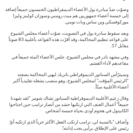
وصوّت ضدّ مبادرة بول الأعضاء الديمقراطيون الخمسون جميعاً إضافة
إلى خمسة أعضاء جمهوريين هم ميت رومني وسوزان كولينز وليزا
موركوفسكي وبن ساس وبات تومي.
وبعد سقوط مبادرة بول في التصويت، صوّت أعضاء مجلس الشيوخ
على قواعد تنظيم المحاكمة، وقد أقرّت هذه القواعد بأغلبية 83 صوتاً
مقابل 17.
وفي مشهد نادر في مجلس الشيوخ، جلس الأعضاء المئة جميعاً في
مقاعدهم لأداء القسَم.
وسيترّأس السناتور الديموقراطي باتريك ليهي المحاكمة بصفته
“الرئيس المؤقت” لمجلس الشيوخ، وهو منصب يشغله تقليدياً أكبر
أعضاء الأغلبية سنّاً.
وقال زعيم الأغلبية الديموقراطية السناتور تشاك شومر “لقد شهدنا
جميعاً” أعمال العنف التي ارتكبها حشد من أنصار ترامب حين اجتاحوا
الكابيتول في هجوم أودى بحياة خمسة أشخاص.
وأضاف “بالنسبة لي، ترامب ارتكب الفعل الأكثر خزياً الذي ارتكبه أيّ
رئيس على الإطلاق. برأيي يجب إدانته”.