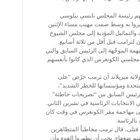
تهم رئيسة المجلس نانسي بيلوسي
وعبروا به وسط صمت مهيب مساء الإثنين
ت والتماثيل المؤدية إلى مجلس الشيوخ
لترامب قبل أقل من ثلاثة أسابيع.
همة الموجّهة إلى الرئيس السابق والتي
 مجلسي الكونغرس الذي كانوا بأنفسهم
لاية ميريلاند أن ترمب حرّض “على
متحدة ومؤسساتها للخطر الشديد”،
لرئيس السابق من “تصريحات خاطئة”
 الانتخابات الرئاسية في تشرين الثاني.
ى مهاجمة مقر الكونغرس في وقت كان
بالرئاسة.
تلى، قال ترمب مخاطباً المتظاهرين
كنتم ضعفاء. يجب أن تظهروا القوة وأن