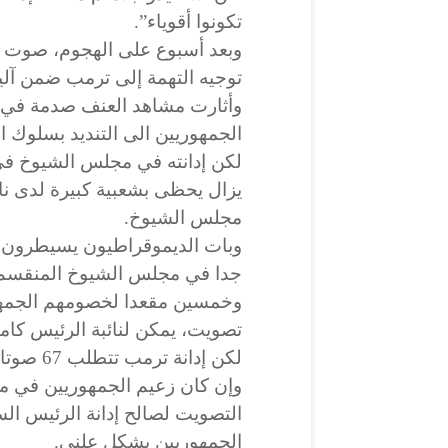
تكونوا أقوياء”.
توجيه التهمة إلى ترمب ضمن آلي
وأثارت مشاهد العنف صدمة في ا
الجمهوريين الى التنديد بسلوك الم
لكن إدانته في مجلس الشيوخ في 
يزال يحظى بشعبية كبيرة لدى ن
مجلس الشيوخ.
وبات الديموقراطيون يسيطرون 
جدا في مجلس الشيوخ المنقسم 
وخمسين مقعدا لخصومهم الجمهور
تصويت، يمكن لنائبة الرئيس كام
لكن إدانة ترمب تتطلب 67 صوتا، وهو هدف يبدو من الصعب تحقيقه.
وإن كان زعيم الجمهوريين في م
التصويت لصالح إدانة الرئيس السا
الجمهوريين بشكل علني.