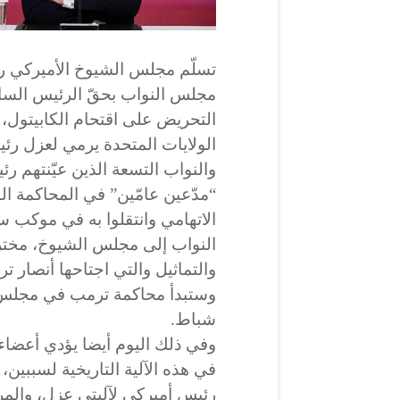
تسلّم مجلس الشيوخ الأميركي رسم
مجلس النواب بحقّ الرئيس السابق
التحريض على اقتحام الكابيتول، 
الولايات المتحدة يرمي لعزل رئ
والنواب التسعة الذين عيّنتهم 
“مدّعين عامّين” في المحاكمة ال
الاتهامي وانتقلوا به في مو
النواب إلى مجلس الشيوخ، مختر
والتماثيل والتي اجتاحها أنصار ترمب في 6 كا
شباط.
وفي ذلك اليوم أيضا يؤدي أعضا
في هذه الآلية التاريخية لسببين، 
رئيس أميركي لآليتي عزل، والمرة