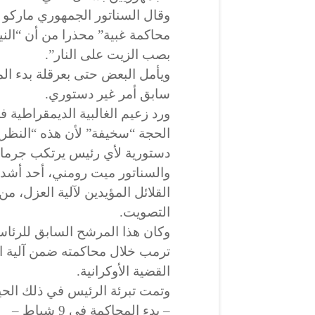
وقال السناتور الجمهوري ماركو ر
محاكمة غبية” محذرا من أن “النير
بصب الزيت على النار”.
ويأمل البعض حتى بعرقلة بدء ال
سابق أمر غير دستوري.
ورد زعيم الغالبية الديمقراطي
الحجة “سخيفة” لأن هذه “النظرية
دستورية لأي رئيس يرتكب جرما
والسناتور ميت رومني، أحد أشد
القلائل المؤيدين لآلية العزل، م
التصويت.
وكان هذا المرشح السابق للرئاس
القضية الأوكرانية.
وتمت تبرئة الرئيس في ذلك الحي
– بدء المحاكمة في 9 شباط –