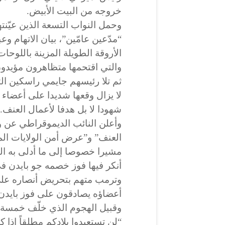
خروجه من البيت الأبيض.
وحمل النواب التسعة الذين عيّن
“مدّعين عامّين”، بيان الاتهام 
الأروقة الطويلة المزينة باللوحا
والتي اقتحمها متظاهرون مؤيدون 
ثم تلا رئيسهم جايمي راسكين الت
لا يزال وقعها شديدا على أعضاء
شهودا لا بل هدفا لأعمال العنف.
وأعلن النائب الديموقراطي عن و
العنف” و”عرض أمن الولايات ال
مشيرا خصوصا إلى ما أدلى به ا
أنكر فيها فوز خصمه جو بايدن في
وترمب متهم بتحريض أنصاره عل
أعضاؤه يصادقون على فوز بايدن 
وقبيل الهجوم الذي خلّف خمسة ق
“لن تستعيدوا بلادكم مطلقاً إذا 