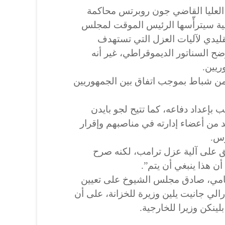
لعليا القاضي جون روبرتس محاكمة
انية سيترأّسها الرئيس الموقت لمجلس
قليدي لآليات العزل التي تستهدف
ح السناتور الديموقراطي، غير أنه
يين.
 من شباط بموجب اتفاق بين الجمهوريين
بإعداد دفاعه، كما تتيح لجو بايدن
د من أعضاء إدارته في مناصبهم وإقرار
رس.
يق على آلية عزل ترامب، لكنه صرح
ن هذا ينبغي أن يتم”.
تهامي، صادق مجلس الشيوخ على تعيين
رالي جانيت يلين وزيرة للخزانة، على أن
لينكن وزيرا للخارجية.