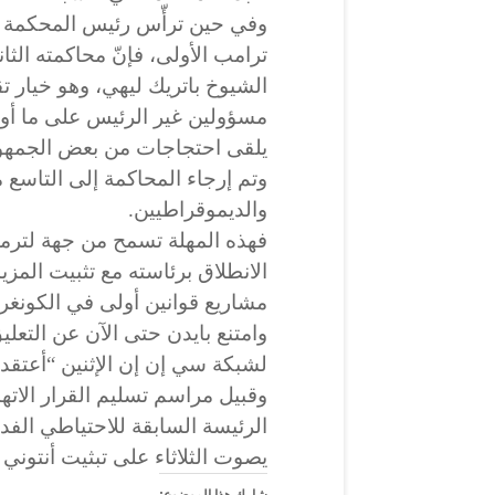
وفي حين ترأّس رئيس المحكمة ا
ترامب الأولى، فإنّ محاكمته الث
الشيوخ باتريك ليهي، وهو خيار ت
مسؤولين غير الرئيس على ما أوض
يلقى احتجاجات من بعض الجمهور
وتم إرجاء المحاكمة إلى التاسع
والديموقراطيين.
فهذه المهلة تسمح من جهة لترمب 
الانطلاق برئاسته مع تثبيت المزي
مشاريع قوانين أولى في الكونغ
وامتنع بايدن حتى الآن عن التعل
لشبكة سي إن إن الإثنين “أعتقد أ
وقبيل مراسم تسليم القرار الا
الرئيسة السابقة للاحتياطي الفد
يصوت الثلاثاء على تبثيت أنتوني ب
شارك هذا الموضوع: