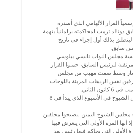
ياً القرار الاتّهامي الذي أصدره
 دونالد ترمب لمحاكمته برلمانياً بتهمة
لينطلق بذلك أول إجراء في تاريخ
يس سابق.
رئيسة مجلس النواب نانسي بيلوسي
مرتقبة للرئيس السابق، حملوا القرار
كب سار وسط صمت مهيب من مجلس
قين نفس الردهات المزينة باللوحات
نون الثاني.
وستبدأ محاكمة ترمب في مجلس الشيوخ في الأسبوع الذي يبدأ في 8
ء مجلس الشيوخ اليمين ليصبحوا محلفين
إذ أنها المرة الأولى التي يتعرض فيها
 الأولى التي يحاكم فيها رئيس بعد