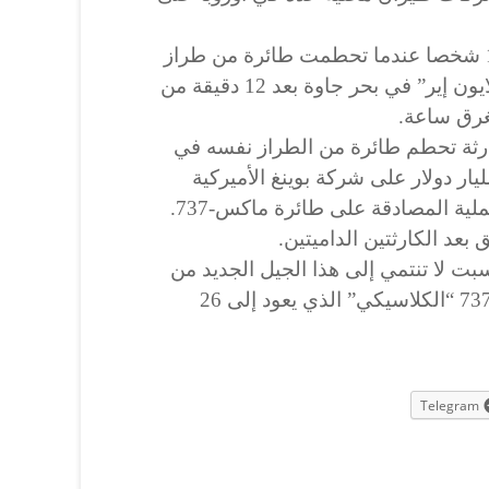
في تشرين الأول 2018، قتل 189 شخصا عندما تحطمت طائرة من طراز
بوينغ 737 ماكس تابعة لشركة “لايون إير” في بحر جاوة بعد 12 دقيقة من
غرق ساعة.
رثة تحطم طائرة من الطراز نفسه في
بيا، بفرض غرامة بقيمة 2,5 مليار دولار على شركة بوينغ الأميركية
لاتهامها بخداع السلطات خلال عملية المصادقة على طائرة ماكس-737.
عد الكارثتين الداميتين.
ت لا تنتمي إلى هذا الجيل الجديد من
طائرات بوينغ، بل هي من طراز 737 “الكلاسيكي” الذي يعود إلى 26
Telegram