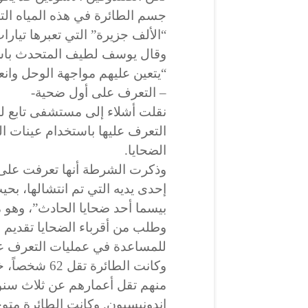
“الألف جزيرة” التي تعبرها تيارا
وقال يوسف لطيف المتحدث باسم 
“يتعين عليهم مواجهة الوحل وانعد
– التعرف على أول ضحية-
نقلت أشلاء إلى مستشفى تابع 
التعرف عليها باستخدام عينات ا
الضحايا.
وذكرت الشرطة أنها تعرفت على 
إحدى يديه التي تم انتشالها، ب
بيسما أحد ضحايا الحادث”، وهو مضيف 
وطلب من أقرباء الضحايا تقديم 
للمساعدة في عمليات التعرف ع
وكانت الطائرة
إندونيسيون. وكانت الطائرة متوج