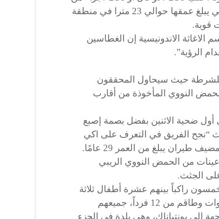
جسم الطائرة في هذه المياه التي يبلغ عمقها حوالي 23 مترا في منطقة
ت قوية.
الاغاثة الاندونيسية إن الغطاسين
ام الرؤية”.
للشرطة حيث سيحاول المحققون
لحمض النووي المأخوذة من أقارب
أول ضحية الاثنين بفضل بصمة إصبع
حيث “نجح الفريق في التعرف على اكي
طيران يبلغ من العمر 29 عامًا.
عينات من الحمض النووي الريبي
لى الجثث.
 تقل 62 شخصاً، خمسون راكباً بينهم عشرة أطفال ثلاثة
منهم تقل أعمارهم عن ثلاث سنوات وطاقم من 12 فرداً، جميعهم
هة الى بونتياناك، وهي بلدة في الجزء