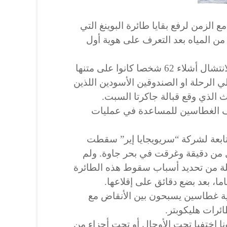
ع الزمن لرفع بقايا طائرة البوينغ التي
ن المياه بعد التعرف على هوية أول
تمت تعبئة حوالى 3600 شخص لانتشال أشلاء 62 شخصا كانوا على متنها
الرحلة او الصندوقين الأسودين اللذين
 الذي وقع قبالة جاكرتا السبت.
 الغطاسين للمساعدة في عمليات
 طائرة البوينغ 737-500 التابعة لشركة “سريويجايا إير” سقطت
قل من دقيقة وغرقت في بحر جاوة. ولم
ة من تحديد أسباب سقوط هذه الطائرة
ية غطاسين يسبحون بين الأنقاض مع
رات هليكوبتر.
ا اختفيا تحت الأوحال أو تحت أجزاء من