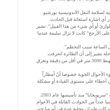
 لسلامة النقل الاندونيسية نورشيو
 أي اشارة استغاثة قبل الحادث.
ارئ أو أي شيء من هذا القبيل”. تشير
“على الأرجح” كانت لا تزال سليمة عندما
ى الساعة سبب التحطم”.
حلة تشير إلى أن الطائرة انحرفت
بشكل حاد عن مسارها قبل أن تهبط 3000 متر في أقل من دقيقة وتغرق
 الأحوال الجوية خصوصا أنّ أمطاراً
في أخطاء على مستوى القيادة أو مشكلة
يويجايا” منذ تأسيسها عام 2003.
 عدداً من الحوادث القاتلة في الأعوام
ركات طيران محلية عدة في أوروبا حتى