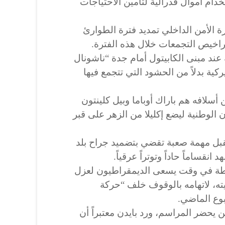
ام أموال فدرالية لتأمين الاحتياجات
رة الأمن الداخلي تمديد فترة الطوارئ
 تراخيص التجمعات خلال هذه الفترة.
عند مبنى الكابيتول أمام جدة “ناشونال
ركية بدلاً من الحشود التي تتجمع فيها
 أسلافه هم باراك أوباما وبيل كلينتون
الوطنية ليضع إكليلا من الزهر على قبر
قبل مهمة صعبة تقضي بتضميد جراح بلد
نقساماً حاداً وتوتراً عرقياً.
لطة في وقت يسعى الديمقراطيون لعزل
يته، لاتهامه بالوقوف خلف “حركة
بوع الماضي.
 لن يحضر المراسم، ورد بايدن معتبراً أن