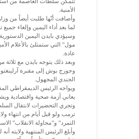
تتمكّن سلطات العاصمة من استخد
الأمنية.
وأضافت أنّها طلبت أيضاً من وزا
لما بعد أداء اليمين وإلغاء جميع
وسيؤدي بايدن اليمين الدستورية 
مول” التي ستمتلئ بالأعلام الأمي
عادة.
وبعد ذلك يتوجه بايدن مع ثلاثة من
وجورج بوش إلى مقبرة آرلينغتون 
الجندي المجهول.
ويواجه الرئيس الديمقراطي الم
يعاني أزمة صحية واقتصادية ويشهد ا
وتجري التحضيرات لانتقال الس
ترمب ولو قبل أيام من انتهاء ولا
التمرد” و”محاولة الانقلاب” الاس
وأبلغ الرئيس المنتهية ولايته أنه