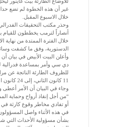
للأوضاع الطارئة بيت غاينور ليحل
غير أن هذه الخطوة لم تضع حدا 
خلال الاسبوع المقبل.
وحذر مكتب التحقيقات الفدرالي 
أنصاراً لترمب يخططون للقيام 
خلال الفترة الممتدة من نهاية ال
الدستورية، وفق ما كشفت وسائل
وأعلن البيت الأبيض في بيان أ
دي سي وأمر بمساعدة فدرالية ل
للظروف الطارئة الناتجة عن مرا
11 كانون الثاني، إلى 24 كانون الثاني 2021”.
وجاء في البيان أن الأمر أعطى و
“من أجل إنقاذ أرواح وحماية ال
أو تفادي مخاطر وقوع كارثة في ق
في هذه الأثناء واصل المسؤولون 
بشأن مسؤولية الأحداث التي شه