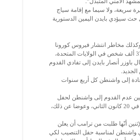
شهد الأمني المتبدل”.
ة سريعة، ولا سيما مع إقامة سياج
 حث سيؤدي بايدن اليمين الدستورية
كذلك مخاطر انتشار فيروس كورونا
المستجد الذي أودى بأكثر من 375 ألف شخص في الولايات المتحدة،
باوزر أنصار بايدن إلى تفادي القدوم
الجديد.
عادة إلى واشنطن كل أربع سنوات
يين عدم القدوم إلى واشنطن لحفل
تنصيب الرئيس التاسع والأربعين في 20 كانون الثاني، وعوضا عن ذلك،
ين أنّها طلبت من ترامب أن يعلن
 واشنطن لمناسبة حفل التنصيب لكي