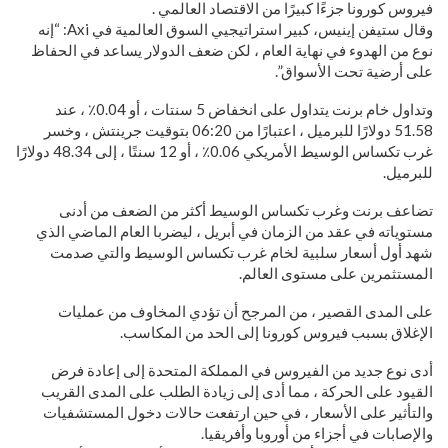
فيروس كورونا جزءًا كبيرًا من الاقتصاد العالمي .
وقال ستيفن إينيس، كبير استراتيجيي السوق العالمية في Axi: “إنه
نوع من الهدوء في نهاية العام ، لكن ضعف الدولار يساعد في الحفاظ
على أرضية تحت الأسواق”.
وتداول خام برنت يتداول على انخفاض 5 سنتات ، أو 0.04٪ ، عند
51.58 دولارًا للبرميل ، اعتبارًا من 06:20 بتوقيت جرينتش ، وخسر
غرب تكساس الوسيط الأمريكي 0.06٪ ، أو 12 سنتًا ، إلى 48.34 دولارًا
للبرميل.
تضاعف برنت وغرب تكساس الوسيط أكثر من الضعف من أدنى
مستوياته في عقد من الزمان في أبريل ، ليضربا العام الماضي الذي
شهد أول أسعار سلبية لخام غرب تكساس الوسيط والتي صدمت
المستثمرين على مستوى العالم.
على المدى القصير ، من المرجح أن تؤدي المخاوف من عمليات
الإغلاق بسبب فيروس كورونا إلى الحد من المكاسب.
أدى نوع جديد من الفيروس في المملكة المتحدة إلى إعادة فرض
القيود على الحركة ، مما أدى إلى زيادة الطلب على المدى القريب
والتأثير على الأسعار ، في حين ارتفعت حالات دخول المستشفيات
والإصابات في أجزاء من أوروبا وأفريقيا.