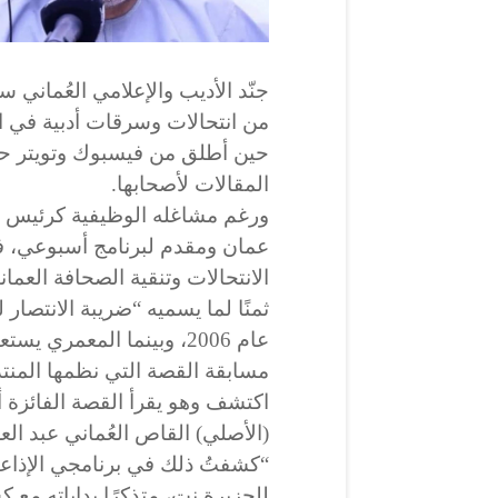
جنّد الأديب والإعلامي العُماني
حين أطلق من فيسبوك وتويتر حم
المقالات لأصحابها.
ورغم مشاغله الوظيفية كرئيس لق
عمان ومقدم لبرنامج أسبوعي، 
الانتحالات وتنقية الصحافة العمان
ثمنًا لما يسميه “ضريبة الانتصار 
عام 2006، وبينما المعمري 
مسابقة القصة التي نظمها المنت
اكتشف وهو يقرأ القصة الفائزة أ
(الأصلي) القاص العُماني عبد الع
“كشفتُ ذلك في برنامجي الإذاع
للجزيرة نت، متذكرًا بداياته مع