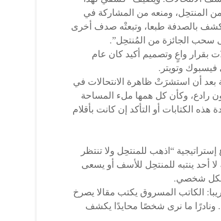
من المنتحِل، ومنعه من المشاركة في
كشف بالصدفة طبعا، وتبعتْه صدف أخرى
 سحب الجائزة من المُنتحِل”.
ات بقرار واعٍ وتصميم أكيد كان عام
عد أن استشرَتْ ظاهرة الانتحالات في
ن رادع، وكأن كل همها ملء المساحة
هذه الكتابات أو التأكد إن كانت بأقلام
 اتباع إستراتيجية “اذهب للمنتحِل ولا تنتظر
 لا أحد ينتبه للمنتحِل للأسف أو يسعى
بشكل شخصي.
يبا: الكاتب المسروق يكتب مقالا يصرخ
نادرًا ما نرى شخصًا محايدًا يكشف