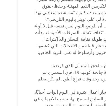
 لتكريس القيم المهنية وحفظ حقوق
عره بسعادة كبيرة “من شدة سعادتي بهذا
 لي على تويتر باليوم التاريخي”.
وبزهو، يلفت المعمري الانتباه إلى أن الوضع اليوم ليس نفسه قبل 3 أو 4
 “ثقافة كشف السرقات الأدبية قد بدأت
ويلة ثقافةُ التستّر واللا اكتراث”.
 غير قليلة من الانتحالات التي كشفها
آخرون وأرسلوها له على البريد الخاص،
ق والحجر المنزلي الذي فرضته
السلطات في مسقط تحت وطأة جائحة كوفيد-19، فإن المعمري لم
، وجد وقتَ فراغ أطول لم يكن يحلم
ز أعمال كثيرة في اليوم الواحد أحيانًا،
 السابق ليسمح بها، بسبب الانهماك في
الوقت بالخروج من البيت من جهة