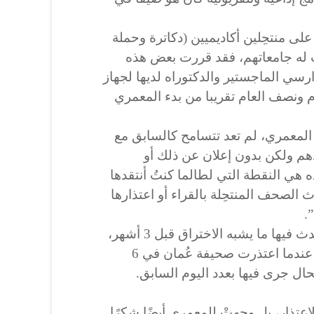
على منتحِلين أكاديميين (دكاترة وحملة
 له جامعاتهم، فقد قررت بعض هذه
سي الماجستير والدكتوراه لديها لجهاز
 (Turnitin) بعد عام ونصف العام تقريبا من بدء المعمري
لمعمري، لم تعد تتسامح كالسابق مع
دهم ولكن بدون إعلان عن ذلك أو
ه هي النقطة التي لطالما كنتُ أنتقدها
الصحف المنتحِلة بالقراء أو اعتذارها
.
لكن حتى هذه النقطة يبدو أنه حدث فيها ما يشبه الاختراق قبل 3 أشهر،
وفقًا للمعمري الذي يقول مدللا: عندما اعتذرت صحيفة عُمان في 6
اعتذار، بل وجهتْ للمعمري أيضًا شكرًا