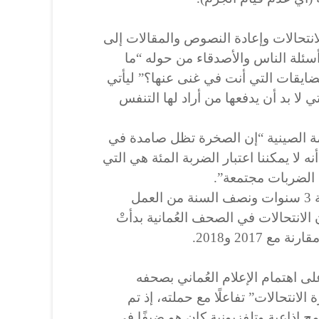
نتحالات وإعادة النصوص والمقالات إلى
أسئلة الناس والأصدقاء من حوله “ما
ضايقات التي أنت في غنى عنها؟” ليأتي
 لا بد أن يدفعها من أراد لها التنفس
مة الصينية “إن الصخرة تظل صامدة في
10 ضربة، بيد أنه لا يمكننا اعتبار الضربة المئة هي التي
الضربات مجتمعة”.
“وبالفعل بدأتُ أشعر أخيرًا بنتيجة 3 سنوات ونصف السنة من العمل
 الانتحالات في الصحف العُمانية بدأتْ
ى اهتمام الإعلام العُماني بصحفه
الانتحالات” تفاعلًا مع حملته، إذ تم
ج إذاعية وتلفزيونية كان هو ضيفًا في