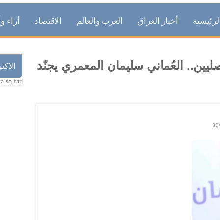
لرئيسية
أخبار العراق
العرب والعالم
الاقتصاد
آراء وأ
ها الأصليين.. العُماني سليمان المعمري يجنّد
الاكث
a so far.
ag