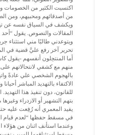
اكتسبت الكثير من الخصومات وال
من أصدقائهم ومحبيهم، ومن الص
ويكشف في السياق نفسه عن تهد
المقالات والنصوص. يقول “أحد رؤ
ويتوعدني طالبًا مني استثناء جر
تحرير آخر رفع عليَّ قضية في ال
أما المنتحِلون أنفسهم -يقول كا
بالهجوم الشخصي علي عادةً واته
الاكتفاء بالتهديد المباشر أحيانا 
للقانون، دون تنفيذ هذا التهديد. 
بتهم التشهير أو الازدراء وغيرها 
في مسقط حفظها “لعدم قيام ال
وعندما استأنف اثنان من هؤلاء ا
مسقط استئنافهما للسبب نفسه (