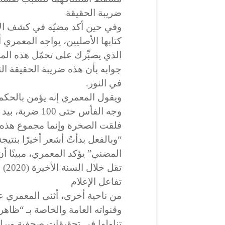
ضريبة الحقيقة
وفي حين أكد مضيّه في كشف الا
كتابها الأصليين، يواجه المعمري 
الذي يصبِّرك على تحمّل هذه الم
جوابه بأن هذه ضريبة الحقيقة التي
في النور.
ويقول المعمري إنه يؤمن بالحك
وجه الفأس حتى 0
فلقت الصخرة وإنما مجموع هذه 
المضني” يؤكد المعمري، مبينًا أن
تقل خلال السنة الأخيرة (2020) مقارنة مع 2017 و2018.
تفاعل الإعلام
من ناحية أخرى، أثنى المعمري عل
وقنواته العامة والخاصة بـ “ظاهرة 
تناولها في تحقيقات صحفية وبرام