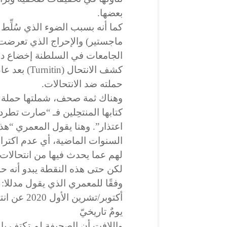
بعضها.
كما أنه بسبب الضوء الذي سُلِّط 
ماجستير) والإحراج الذي تعرضت
الجامعات في السلطنة إخضاع دار
كشف الانتحال
حملته ضد الانتحالات.
وهناك ثمة صحف، شملتها حملة ا
كتابها المنتحِلين فـ “صارت تطر
اعتذار”. وهنا يقول المعمري “هذ
السنوات الماضية، أي عدم اكتراث 
لهم عما يحدث فيها من انتحالات”
أكتوبر/تشرين الأول 2020 عن انتحال جرى فيها بعدد اليوم السابق.
يومٌ تاريخيّ
واللافت أن الصحيفة لم تكتفِ بال