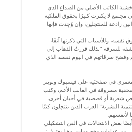
شية الكاتب الأصلي من الصداع الذي
ي مجتمع لا يكترث كثيرًا بحقوق الملكية
 رادعة للمنتحِلين، وإن وُجِدت فإنها
نفسه، وللأسباب التي ذكرتها آنفًا،
ه للسرقة “لذلك قررتُ الذهاب إلى
م وفضح سرقاتهم في اليوم نفسه الذي
ف المعمري في صفحتَيه على فيسبوك وتويتر
ت صحفية مسروقة في الغالب الأعم، وكتب
صوص شعرية أو قصصية في أحيان أخرى،
نمية البشرية” العرب الذين ينتحِلون كتبًا
ا لأنفسهم.
ضًا بعض الانتحالات في الفن التشكيلي
ني من عداوات وخصومات. وهنا يعترف: