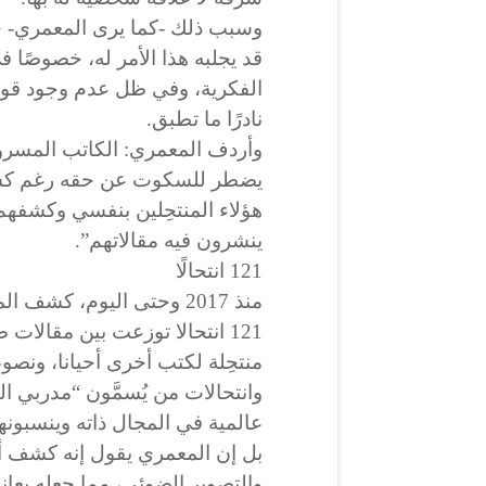
وسبب ذلك -كما يرى المعمري- خ
قد يجلبه هذا الأمر له، خصوصًا ف
الفكرية، وفي ظل عدم وجود قوانين
نادرًا ما تطبق.
وأردف المعمري: الكاتب المسروق 
يضطر للسكوت عن حقه رغم كشف
هؤلاء المنتحِلين بنفسي وكشفه
ينشرون فيه مقالاتهم”.
121 انتحالًا
منذ 2017 وحتى اليوم، كش
121 انتحالا توزعت بين مقالا
منتحِلة لكتب أخرى أحيانا، ون
وانتحالات من يُسمَّون “مدربي الت
عالمية في المجال ذاته وينسبونه
بل إن المعمري يقول إنه كشف أي
والتصوير الضوئي، مما جعله يعا