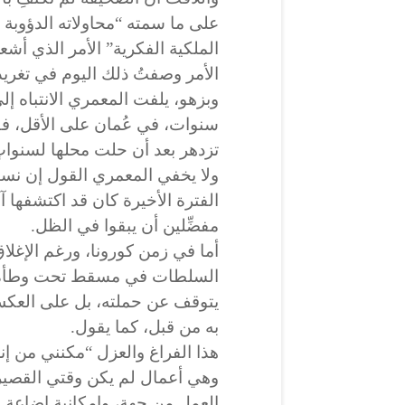
على ما سمته “محاولاته الدؤوبة
الملكية الفكرية” الأمر الذي أش
الأمر وصفتُ ذلك اليوم في تغريدة
سنوات، في عُمان على الأقل، فـ
تزدهر بعد أن حلت محلها لسنواتٍ ط
ولا يخفي المعمري القول إن نسبة
الفترة الأخيرة كان قد اكتشفها 
مفضِّلين أن يبقوا في الظل.
أما في زمن كورونا، ورغم الإغلا
يتوقف عن حملته، بل على العكس
به من قبل، كما يقول.
هذا الفراغ والعزل “مكنني من إنجا
وهي أعمال لم يكن وقتي القصير
العمل من جهة، وإمكانية إضاعة 