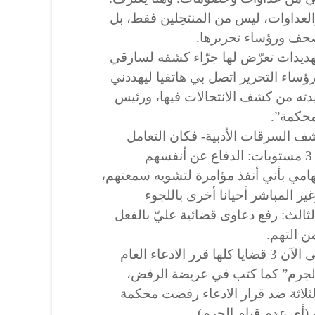
عداوات، ليس من المنتحِلين فقط، بل
حف ورؤساء تحريرها.
يدات تعرّض لها جرّاء كشفه لسارقي
ساء التحرير اتصل بي هاتفيا ليهددني
يدته من كشف الانتحالات فيها، ورئيس
محكمة”.
شف السرقات الأدبية- فكان التعامل
منهم مع كشفي لانتحالاتهم على 3 مستويات: الدفاع عن أنفسهم
امي بأني أنفذ مؤامرة لتشويه سمعتهم،
وغير المباشر أحيانا أخرى باللجوء
الثالث: رفع دعاوى قضائية عليّ بالفعل
من التهم.
يفيد المعمري أنه رُفِعت عليه حتى الآن 3 قضايا كلها قرر الادعاء العام
جرم” كما كتب في عريضة الرفض،
لثلاثة ضد قرار الادعاء رفضت محكمة
أي عدم قيام الجرم).