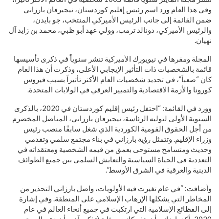
وفي هذا العام ورد اسم رئيس إقليم كوردستان، نيجيرفان بارزاني
ضمن القائمة إلى جانب الرئيس الأميركي المنتخب، جو بايدن،
والرئيس الأميركي، دونالد ترمب، وولي عهد أبو ظبي، محمد بن زايد آل
نهيان.
المجلة ومقرها في نيويورك الأميركية تنشر سنوياً في ذكرى تأسيسها
قائمة بالشخصيات ذات التأثير الإيجابي الأعلى، وذكرت أن هذا العام
كان “صعباً”، في تحديد شخصيات العام الأكثر تأثيراً بسبب فيروس
كورونا والأزمة الاقتصادية والتميير العرقي في الولايات المتحدة.
وورد في القائمة: “احتفل رئيس إقليم كوردستان في 2020، بالذكرى
السنوية الأولى لتوليه الرئاسة، نيجيرفان بارزاني، المناضل المخضرم
من أجل الحقوق القومية الكوردية الذي شغل سابقًا منصب رئيس
وزراء الإقليم. وتتمثل رؤية بارزاني في بناء مجتمع سلمي وتقدمي
وحديث ومتسامح مستوحى بعمق من قيمه الشخصية ومعتقداته في
التعددية في الحياة السياسية والتعايش السلمي بين جميع الطوائف
الدينية والعرقية في الشرق الأوسط”.
وأضافت: “في عام تغيرت فيه الأولويات، واصل بارزاني التحذير من
المخاطر التي يشكلها الإرهاب الإسلامي على المنطقة. وفي إشارة
إلى الفظائع الإسلامية التي ارتكبت في جميع أنحاء العالم في عام