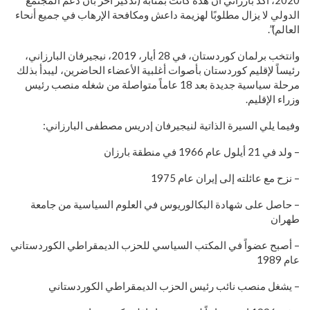
2020، أكد بارزاني أن هذه كانت بمثابة (تذكير آخر بأن دعم المجتمع
الدولي لا يزال مطلوبًا لهزيمة داعش ومكافحة الإرهاب في جميع أنحاء
العالم)”.
وانتخب برلمان كوردستان، في 28 أيار، 2019، نيجيرفان البارزاني،
رئيساً لإقليم كوردستان بأصوات أغلبية الأعضاء الحاضرين، ليبدأ بذلك
مرحلة سياسية جديدة بعد 18 عاماً متواصلة من شغله منصب رئيس
وزراء الإقليم.
وفيما يلي السيرة الذاتية لنيجيرفان إدريس مصطفى البارزاني:
– ولد في 21 أيلول عام 1966 في منطقة بارزان
– نزح مع عائلته إلى إيران عام 1975
– حاصل على شهادة البكالوريوس في العلوم السياسية من جامعة
طهران
– أصبح عضواً في المكتب السياسي للحزب الديمقراطي الكوردستاني
عام 1989
– يشغل منصب نائب رئيس الحزب الديمقراطي الكوردستاني