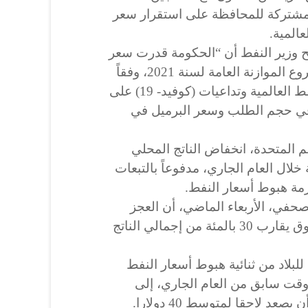
مشتركة للمحافظة على استقرار سعر
المية.
ح وزير النفط أن “الحكومة قدرت سعر
برميل النفط بـ42 دولاراً في مشروع الموازنة العامة لسنة 2021، وفقاً
للمعطيات الاقتصادية لسوق النفط العالمية وتداعيات (كوفيد- 19) على
 في حجم الطلب وسعر البرميل في
المتحدة، انخفاض الناتج المحلي
لعراق بنسبة 10 بالمئة خلال العام الجاري، مدفوعاً بالتبعات
زمة هبوط أسعار النفط.
حفي، الأربعاء الماضي، أن العجز
المالي سيصل مستوى غیر مسبوق یقارب 30 بالمئة من إجمالي الناتج
للبلاد من ثنائية هبوط أسعار النفط
قت سابق من العام الجاري، إلى