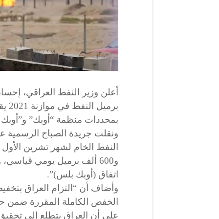
أعلن وزير النفط العراقي، إحسا
بمحددات منظمة “أوبك” و”أوبك 
ونقلت جريدة الصباح الرسمية عن
النفط الخام لشهر تشرين الأول ال
و600 ألف برميل يومي قياسي
اتفاق (أوبك بلس)”.
وأضاف أن “التزام العراق بتخفيض
الخفض الكاملة المقررة ضمن حص
على أن العراق يتطلع إلى تحقيق 