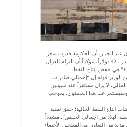
ن عبد الجبار، أن الحكومة قدرت سعر
برميل النفط في موازنة 2021 يقدر بـ42 دولاراً، مؤكداً أن التزام العراق
+” في خفض إنتاج النفط.
 الوزير قوله إن “إجمالي صادرات
حالي، لا يزال مستقراً عند مليونين
، وسيستمر عند هذا المستوى، بموجب
ات إنتاج النفط الحالية؛ حقق نسبة
ة البلاد من إجمالي الخفض”، مشدداً
مزيد من التعاون مع المنتجين الأعضاء