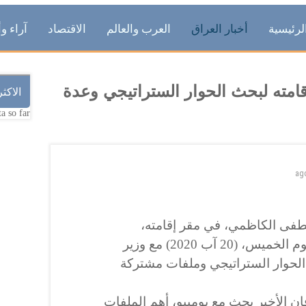
لرئيسية
أخبار العراق
العرب والعالم
الاقتصاد
آراء وأ
امته لبحث الحوار الستراتيجي وعدة
الاكث
a so far.
ag
فى الكاظمي، في مقر إقامته،
بالعاصمة الأميركية واشنطن، اليوم الخميس، (20 آب 2020) مع وزير
 الحوار الستراتيجي وملفات مشتركة
 الأخير بحث مع بومبيو، أهم الملفات