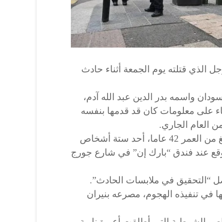
 الذي قتلته يوم الجمعة أثناء حادث
دان واسمه بدر الدين عبد الله آدم،
عاما، وذلك بناء على معلومات كان قد قدمها بنفسه
ن العام الجاري.
وكان الشرطي ديفيد وايت، البالغ من العمر 42 عاما، أحد ستة أشخاص
وقع عند فندق “بارك إن” في شارع جورج
ل “التحقيق في ملابسات الحادث”.
ا في تنفيذه الهجوم، مصرعه بنيران
صر الشرطية التي أطلقت أعيرة نارية