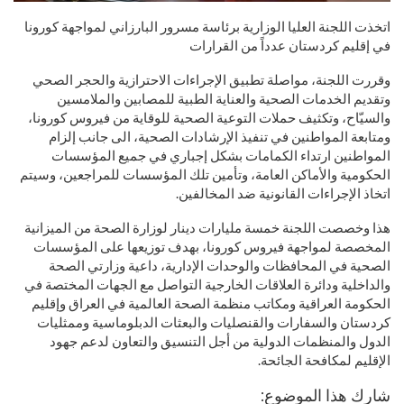
اتخذت اللجنة العليا الوزارية برئاسة مسرور البارزاني لمواجهة كورونا
في إقليم كردستان عدداً من القرارات
وقررت اللجنة، مواصلة تطبيق الإجراءات الاحترازية والحجر الصحي
وتقديم الخدمات الصحية والعناية الطبية للمصابين والملامسين
والسيّاح، وتكثيف حملات التوعية الصحية للوقاية من فيروس كورونا،
ومتابعة المواطنين في تنفيذ الإرشادات الصحية، الى جانب إلزام
المواطنين ارتداء الكمامات بشكل إجباري في جميع المؤسسات
الحكومية والأماكن العامة، وتأمين تلك المؤسسات للمراجعين، وسيتم
اتخاذ الإجراءات القانونية ضد المخالفين.
هذا وخصصت اللجنة خمسة مليارات دينار لوزارة الصحة من الميزانية
المخصصة لمواجهة فيروس كورونا، بهدف توزيعها على المؤسسات
الصحية في المحافظات والوحدات الإدارية، داعية وزارتي الصحة
والداخلية ودائرة العلاقات الخارجية التواصل مع الجهات المختصة في
الحكومة العراقية ومكاتب منظمة الصحة العالمية في العراق وإقليم
كردستان والسفارات والقنصليات والبعثات الدبلوماسية وممثليات
الدول والمنظمات الدولية من أجل التنسيق والتعاون لدعم جهود
الإقليم لمكافحة الجائحة.
شارك هذا الموضوع: