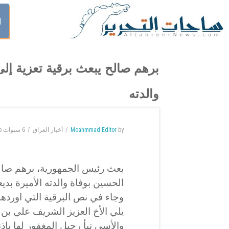
ا
برهم صالح يبعث برقية تعزية إل
والدته
by
Moahmmad Editor
أخبار العراق
6 سنوات
o
بعث رئيس الجمهورية، برهم صالح
الحسين بوفاة والدته الأميرة بدي
وجاء في نص البرقية التي اوردها
يلي الأخ العزيز الشريف علي بن ا
والأسى نبأ رحيل المغفور لها بإذ