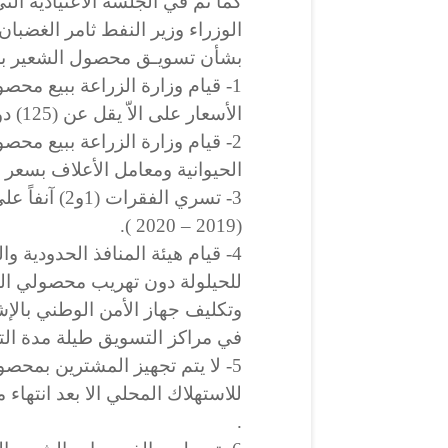
كما تم في الجلسة الاعتيادية ا
الوزراء وزير النفط ثامر الغضبان
بشأن تسويـق محصول الشعير ب
1- قيام وزارة الزراعة ببيع مح
الأسعار على الاّ يقل عن (125) دولاراً للطن الواحد .
2- قيام وزارة الزراعة ببيع محص
الحيوانية ومعامل الأعلاف بسعر (200000) دينار فقط
3- تسري الفق
(2019 – 2020 ).
4- قيام هيئة المنافذ الحدودية وا
للحيلولة دون تهريب محصولي ال
وتكليف جهاز الأمن الوطني بال
في مراكز التسويق طيلة مدة ال
5- لا يتم تجهيز المشترين بمحص
للاستهلاك المحلي الا بعد انتها
.