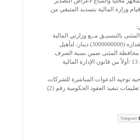
لمجهز محلياً والمباع لأغراض التصدير
ام وزارة المالية بتسديد المتبقي من
:
لمثنى بالتنسيـق مــع وزارتي المالية
والتخطيط، لغرض مناقلة مبلغ مقداره (3000000000) دينار، لتأهيل
محافظة المثنى ضمن نسبة الصرف
(1/12)، إستنادا إلى احكام المادة 13 /أولاً من قانون الإدارة المالية
احية توجيه الدعوات المباشرة للشركات
المتخصصة والاحالة، استثناءً من تعليمات تنفيذ العقود الحكومية رقم (2)
Telegram