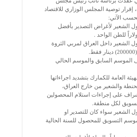
لتي عقدت برئاسة نائب رئيس مجلس
، إقرار توصية المجلس الوزاري للاقتصاد
حسب الآتي:
صول الشعير لأغراض التصدير بأفضل
ول الشعير داخل العراق لمربي الثروة
.
رات (1و2) آنفاً على الموسم السابق والموسم الحالي
لهيئة العامة للكمارك بتشديد اجراءاتها
حنطة والشعير من خارج العراق،
إشراف على إجراءات استلام المحصولين
تسويق لكل منطقة.
ول الشعير سواء كان للتصدير او
ء موسم التسويق للمحصول للسنة الحالية