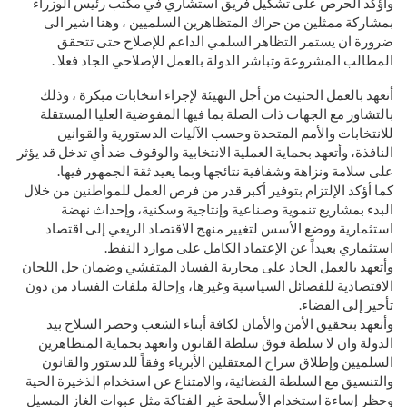
وأؤكد الحرص على تشكيل فريق استشاري في مكتب رئيس الوزراء
بمشاركة ممثلين من حراك المتظاهرين السلميين ، وهنا اشير الى
ضرورة ان يستمر التظاهر السلمي الداعم للإصلاح حتى تتحقق
المطالب المشروعة وتباشر الدولة بالعمل الإصلاحي الجاد فعلا .
أتعهد بالعمل الحثيث من أجل التهيئة لإجراء انتخابات مبكرة ، وذلك
بالتشاور مع الجهات ذات الصلة بما فيها المفوضية العليا المستقلة
للانتخابات والأمم المتحدة وحسب الآليات الدستورية والقوانين
النافذة، وأتعهد بحماية العملية الانتخابية والوقوف ضد أي تدخل قد يؤثر
على سلامة ونزاهة وشفافية نتائجها وبما يعيد ثقة الجمهور فيها.
كما أؤكد الإلتزام بتوفير أكبر قدر من فرص العمل للمواطنين من خلال
البدء بمشاريع تنموية وصناعية وإنتاجية وسكنية، وإحداث نهضة
استثمارية ووضع الأسس لتغيير منهج الاقتصاد الريعي إلى اقتصاد
استثماري بعيداً عن الإعتماد الكامل على موارد النفط.
وأتعهد بالعمل الجاد على محاربة الفساد المتفشي وضمان حل اللجان
الاقتصادية للفصائل السياسية وغيرها، وإحالة ملفات الفساد من دون
تأخير إلى القضاء.
وأتعهد بتحقيق الأمن والأمان لكافة أبناء الشعب وحصر السلاح بيد
الدولة وان لا سلطة فوق سلطة القانون واتعهد بحماية المتظاهرين
السلميين وإطلاق سراح المعتقلين الأبرياء وفقاً للدستور والقانون
والتنسيق مع السلطة القضائية، والامتناع عن استخدام الذخيرة الحية
وحظر إساءة استخدام الأسلحة غير الفتاكة مثل عبوات الغاز المسيل