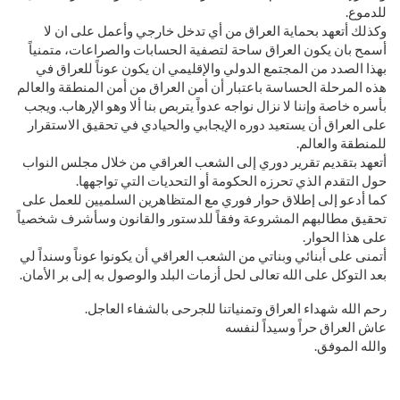
للدموع.
وكذلك أتعهد بحماية العراق من أي تدخل خارجي وأعمل على ان لا
أسمح بان يكون العراق ساحة لتصفية الحسابات والصراعات، متمنياً
بهذا الصدد من المجتمع الدولي والإقليمي ان يكون عوناً للعراق في
هذه المرحلة الحساسة باعتبار أن أمن العراق من أمن المنطقة والعالم
بأسره خاصة وإننا لا نزال نواجه عدواً يتربص بنا ألا وهو الإرهاب. ويجب
على العراق أن يستعيد دوره الإيجابي والحيادي في تحقيق الاستقرار
للمنطقة والعالم.
أتعهد بتقديم تقرير دوري إلى الشعب العراقي من خلال مجلس النواب
حول التقدم الذي تحرزه الحكومة أو التحديات التي تواجهها.
كما أدعو إلى إطلاق حوار فوري مع المتظاهرين السلميين للعمل على
تحقيق مطالبهم المشروعة وفقاً للدستور والقانون وسأشرف شخصياً
على هذا الحوار.
أتمنى على أبنائي وبناتي من الشعب العراقي أن يكونوا عوناً وسنداً لي
بعد التوكل على الله تعالى لحل أزمات البلد والوصول به إلى بر الأمان.
رحم الله شهداء العراق وتمنياتنا للجرحى بالشفاء العاجل.
عاش العراق حراً وسيداً لنفسه
والله الموفق.