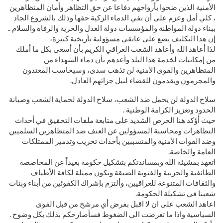
الأمنية الذين ضحوا بأرواحهم دفاعا عن حق التظاهر وأمان المتظاهرين
، كلي أمل وعزم على أن نفي الدماء الزكية حقها وذلك بالشروع الجاد
ببناء دولة المواطنة والمؤسسات دولة العدل والحرية والرفاه والسلام ..
إن هذا التكليف يضع على عاتقي مسؤولية تأريخية كبيرة،
لذا أعاهد الله وأعاهد الشعب العراقي الكريم بأن أسعى بكل ما أملك
من إمكانيات لخدمة هذا البلد وأعدهم بأن دماء الشهداء من
المتظاهرين والقوى الأمنية لن تذهب سدى، وسيحاسب المعتدون
والمجرمون ويقدمون للقضاء لنيل جزائهم العادل.
سلاح الدولة لن يحمل ضد الشعب، سلاح الدولة لحماية الشعب وصيانة
الحدود وتعزيز الكرامة الوطنية .
حيث أؤكد هنا الحرص الشديد على متابعة ملفات التحقيق في أحداث
التظاهرات ومحاسبة المسؤولين عن العنف ضد المتظاهرين السلميين
وضد القوات الأمنية والمتسببين بأحداث تخريب وتدمير الممتلكات
العامة والخاصة.
اتعهد بمشيئة الله وبمساندتكم بتشكيل حكومة بعيداً عن المحاصصة
الطائفية والحزبية والفئوية الضيقة وتكون ممثلة لكافة الأطياف
والثقافات المتنوعة للعراقيين، وألتزم بإشراك الكفوئين من أبناء وبنات
شعبنا في تشكيلة الحكومة.
اعاهد الشعب على ان لا اقبل بفرض أي مرشح من قبل القوى
السياسية واذا ما تعرضت الى الضغوط فسأصارحكم بذلك بكل وضوح .