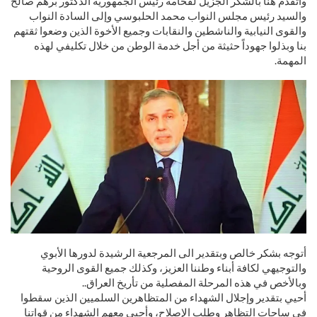
وأتقدم هنا بالشكر الجزيل لفخامة رئيس الجمهورية الدكتور برهم صالح
والسيد رئيس مجلس النواب محمد الحلبوسي وإلى السادة النواب
والقوى النيابية والناشطين والنقابات وجميع الأخوة الذين وضعوا ثقتهم
بنا وبذلوا جهوداً حثيثة من أجل خدمة الوطن من خلال تكليفي لهذه
المهمة.
أتوجه بشكر خالص وبتقدير الى المرجعية الرشيدة لدورها الأبوي
والتوجيهي لكافة أبناء وطننا العزيز، وكذلك جميع القوى الروحية
وبالأخص في هذه المرحلة المفصلية من تأريخ العراق..
أحيي بتقدير وإجلال الشهداء من المتظاهرين السلميين الذين سقطوا
في ساحات التظاهر وطلب الإصلاح، وأحيي معهم الشهداء من قواتنا