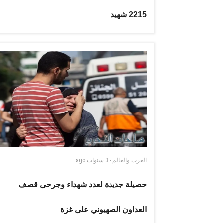
2215 شهيد
العرب والعالم
-
3 سنوات
ago
حصيلة جديدة لعدد شهداء وجرحى قصف
العداون الصهيوني على غزة