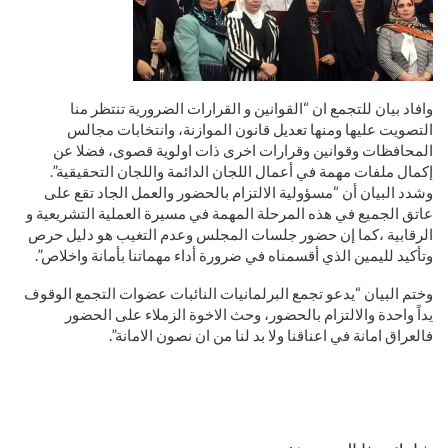
وافاد بيان للتجمع ان “القوانين و القرارات الضرورية تنتظر منا
التصويت عليها ومنها تعديل قانون الموازنة، وانتخابات مجالس
المحافظات وقوانين وقرارات اخرى ذات اولوية قصوى، فضلا عن
إكمال ملفات مهمة في أعمال اللجان الدائمة واللجان التحقيقية”.
وشدد البيان أن “مسؤولية الالتزام بالحضور والعمل الجاد تقع على
عاتق الجميع في هذه المرحلة المهمة في مسيرة العملية التشريعية و
الرقابية ،كما إن حضور جلسات المجلس وعدم التغيب هو دليل حرص
وتأكيد لليمين الذي أقسمناه في ضرورة أداء مهماتنا بأمانة واخلاص”.
وختم البيان “يدعو تجمع البرلمانيات النائبات عضوات التجمع الوقوف
يداً واحدة والالتزام بالحضور، وحث الاخوة الزملاء على الحضور
فالعراق امانة في اعناقنا ولا بد لنا من ان نصون الامانة”.