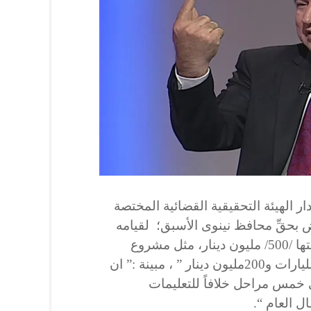
ر الهيئة التحقيقية القضائية المختصة
ض بحقِّ محافظ نينوى الأسبق؛ لقيامه
بتجزئة المشاريع التي تتجاوز قيمتها /500/ مليون دينار، مثل مشروع
طريق بغداد الذي تقدر كلفته 5 مليارات و200مليون دينار ” ، مبينة :” ان
 خمس مراحل خلافاً للتعليمات
ل العام “.