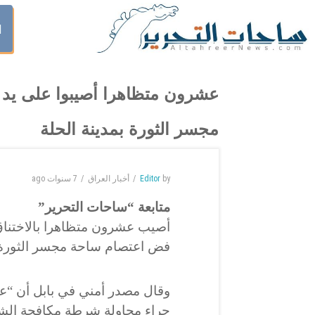
ا
عشرون متظاهرا أصيبوا على يد
مجسر الثورة بمدينة الحلة
by
Editor
أخبار العراق
7 سنوات
ago
متابعة “ساحات التحرير”
أصيب عشرون متظاهرا بالاختنا
فض اعتصام ساحة مجسر الثورة با
وقال مصدر أمني في بابل أن “عش
جراء محاولة شرطة مكافحة ال