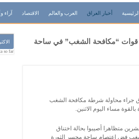
لرئيسية
أخبار العراق
العرب والعالم
الاقتصاد
آراء وأ
 قوات “مكافحة الشغب” في ساحة
الاكث
a so far.
ق جراء محاولة شرطة مكافحة الشغب
لقوة مساء اليوم الاثنين.
رين متظاهرا أصيبوا بحالة اختناق
شغب فض اعتصام ساحة مجسر الثورة