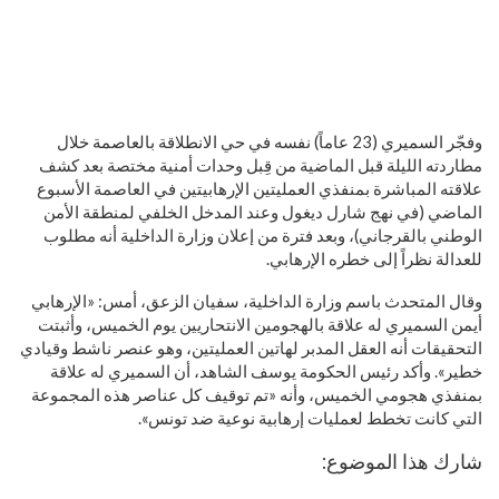
وفجّر السميري (23 عاماً) نفسه في حي الانطلاقة بالعاصمة خلال
مطاردته الليلة قبل الماضية من قِبل وحدات أمنية مختصة بعد كشف
علاقته المباشرة بمنفذي العمليتين الإرهابيتين في العاصمة الأسبوع
الماضي (في نهج شارل ديغول وعند المدخل الخلفي لمنطقة الأمن
الوطني بالقرجاني)، وبعد فترة من إعلان وزارة الداخلية أنه مطلوب
للعدالة نظراً إلى خطره الإرهابي.
وقال المتحدث باسم وزارة الداخلية، سفيان الزعق، أمس: «الإرهابي
أيمن السميري له علاقة بالهجومين الانتحاريين يوم الخميس، وأثبتت
التحقيقات أنه العقل المدبر لهاتين العمليتين، وهو عنصر ناشط وقيادي
خطير». وأكد رئيس الحكومة يوسف الشاهد، أن السميري له علاقة
بمنفذي هجومي الخميس، وأنه «تم توقيف كل عناصر هذه المجموعة
التي كانت تخطط لعمليات إرهابية نوعية ضد تونس».
شارك هذا الموضوع: