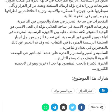
الدين في السياسة…اتركوا المرجعية في حالها الكرة في ملعب الثوار..
تصريحات وزير الدفاع تؤكد ارتباك السلطة وتعدد مراكز القرار وتآكل
سيطرتها على اجهزتها العسكرية والامنية ،وتزايد الخلافات بين اطرافها
وهو مايتبين في الفقرة التالية.
التفجيرات في ساحة التحرير في بغداد والحبوبي في الناصرية
وتعرضات القوى الامنية في ساحة الخلاني تؤكد ان الحل الامني هو
الوحيد المتوفر لكنه مختلف عليه بين الاجهزة الرسمية المترددة في
اتباعه وبين القوى غير الرسمية التي تصارع الزمن من اجل اجبار
السلطة الرسمية المترددة في الذهاب اليه وقد تم التعبير عن ذلك
بالتفجيرين في بغداد والناصرية…
السلمية والصبر واستمرار القدرة على حشد الجماهير هي الوصفة
الثورية للوقوف حيث يصنع التاريخ…
الخبرة الكبيرة بالحب المقصود بها حب الاخرين وهو فن لايجيده
الكثيرون…
شارك هذا الموضوع:
أخبار العراق
من الفيس بوك
Share