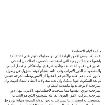
متابعة لايام الانتفاضة
لقد حدثت بعض الامور الهامة التي لها مدلولات تؤثر على الانتفاضة
واهمها خطبة المرجعية التي استخدمت اقصى ماتملك من لغة في
التع
بير عن دعمها للانتفاضة وتاكيد شرعيتها واستنكار اي تدخل اجنبي
والمقصود به الدور الايراني وفي ادانة النظام كونه مسؤول عن وصول
الامور الى ماهي عليه والاهم في اعلانها ان الامور وصلت لدرجة خطيرة
لم يعد السكوت عنها ممكنا، وان لعبة محاولات النظام للبقاء انتهت وان
المرجعية لا يوجد لديها ماتقدمه للنظام..
المرجعية تبريء نفسها مما سيحدث لاحقا…انتهى الامر…انتهى دور
المرجعية…تركت الامور للقوى الفاعلة للمجتمع الذي هو الشباب
المنتفض..انه انتصار…اننا نسير بثبات نحو الدولة المدنية ونهاية دور رجل