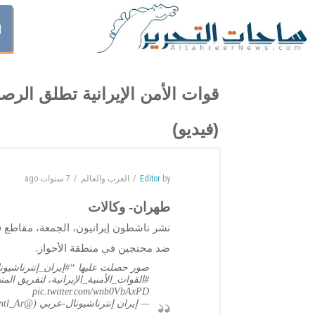
ا
قوات الأمن الإيرانية تطلق الر
(فيديو)
by
Editor
العرب والعالم
7 سنوات
ago
طهران- وكالات
نشر ناشطون إيرانيون، الجمعة، مقاطع ف
ضد محتجين في منطقة الأحواز.
صور حصلت عليها “
#إيران_إنترناشيون
#القوات_الأمنية_الإيرانية
، لتفريق الم
pic.twitter.com/wnb0VbAxPD
— إيران إنترناشيونال-عربي (@IranIntl_Ar)