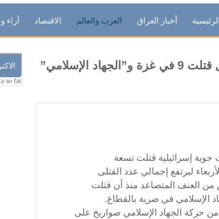
لرئيسية
أخبار العراق
العرب والعالم
الاقتصاد
آراء وأ
الفلسطينيون يقولون إن إسرائيل قتلت 9 في غزة و”الجهاد الإسلامي”
الاكث
a so far.
وية إسرائيلية قتلت تسعة
بعاء ليرتفع إجمالي عدد القتلى
 19 خلال يومين من العنف المتصاعد منذ أن قتلت
هاد الإسلامي في ضربة بالقطاع.
ن حركة الجهاد الإسلامي صواريخ على