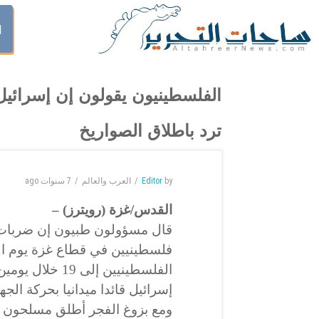
ا
ترد باطلاق الصواريخ
by
Editor
العرب والعالم
7 سنوات
ago
القدس/غزة (رويترز) –
قال مسؤولون طبيون إن ضربات ج
فلسطينيين في قطاع غزة يوم الأر
الفلسطينيين إلى
إسرائيل قائدا ميدانيا بحركة الج
ومع بزوغ الفجر أطلق مسلحون م