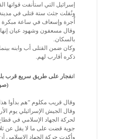
إسرائيل التي استأنفت قواتها الق
ونُقلت جثث ستة قتلى في مدين
أُجرة وإسعاف في ساعة مبكرة يو
وقال مسعفون وشهود عيان إنها ل
بالسكان.
وكان ضمن القتلى أب وابنه بينما
ذكره أقارب لهم.
ا
نفجار على طريق سريع قرب بلدة
(صور
وقال قريب مكلوم ”هم بدأوا هذا،
وقال الجيش الإسرائيلي يوم الأر
لحركة الجهاد الإسلامي في قط
جوية قضت على ما لا يقل عن ثلا
وأكدت حركة الجهاد الإسلامي أن 