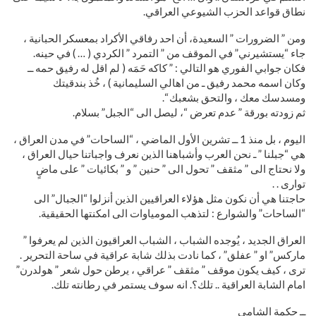
نطاق قواعد الحزب الشيوعي العراقي.
ومن ” الضرورات ” السعيدة، أن احد رفاقي الأكراد بمعسكر الحبانية ،
جاء “يستشيرني” في الموقف من ” التمرد ” الكردي ( … ) في حينه.
فكان جوابي الفوري هو التالي : ” كاكه حَمَه ( لم اقل له رفيق حمه ــ
وكان اسمه محمد رفيق ـ من اهالي السليمانية ) ، خُذ بندقيتك
ومسدسك معك ، والتحق بشعبك “.
ثم زودته بورقة ” عدم تعرض “، ليصل الى “الجبل” بسلام.
اليوم ، بل منذ 1 ــ تشرين الأول الماضي ، “الساحات” في مدن العراق ،
هي “جبلنا ” ـ نحن العرب وأشباهنا الذين نعرف واجباتنا حيال العراق ،
ولا نحتاج الى ” مثقف ” تحول الى ” حنين ” و ” بكائيات ” على ماضٍ
توارى . .
حاجتنا هي أن نكون مثل هؤلاء العراقيين الذين أنزلوا “الجبال” الى
“الساحات” والشوارع : لتذهب المومياوات الى امكنتها الحقيقية.
العراق الجديد ، يُوجده الشباب ، الشباب العراقيون الذين لم يعرفوا ”
ماركس” او ” عفلق” ، كما نادت بذلك شابة عراقية في ساحة التحرير .
ترى ، كيف يكون موقف ” مثقف ” عراقي ، يرطن حول شعر ” هولدرن”
امام الشابة العراقية .. تلك؟. انه سوف يستمر في رطانته تلك.
ــ حكمة الشامي