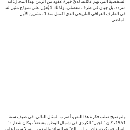
الشخصية التي تهم عائلته. لديّ خبرة عقود من الزمن بهذا المجال: انه
متردد، بل جبان في ظرف مفصلي، ولذلك لا يُعوّل على نموذج مثيل له،
في الظرف العراقي التاريخي الذي اكتمل منذ 1 ـ تشرين الأول
الماضي.
ولتوضيح صلب فكرة هذا النص، أضرب ا
لمثال التالي: في صيف سنة
1961، كان “الجبل” الكردي في شمال الوطن مشتعلاً ، وكان شعار : ”
السلم في كردستان .. وال … الخ” هو السائد والمعمول به، لا سيما على