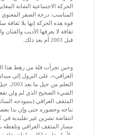
الحركة الاجتماعية الشابة المغا
المناسب: درجة الصفر المعنوي و
قوة هذه الحركة إنها بلا ثقافة سا
ثقافة لا يعرفها الأديب والفنان 
قبل 2003 أم بعد ذلك.
وحين تجرأت قلة من رهط هذا ال
العراقي»، على النزول إلى ميدان 
التعلم 
الشيء الصحيح الذي لم ولن تفعله
المثقف العراقي (بنموذجه السائد
نتاجه وحضوره حتى وإن بدا بعضه م
انتفاضة تشرين غير تقليدية في ك
مسار المثقف العراقي وتلفظه بس
ولأنها مغايرة لكل سلطة، جاءت 