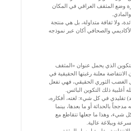
يرة وضع المثقف العراقي في المكان
المادي.
ئدة، ولا ثقافة متداولة، بل هي منتجة
والأكاديمي والصحافي أكان عبر نموذجه
تكوين الذي يحمل عنوان «المثقف
الانتفاضة معلنة رغبتها الحقيقية في
من جيل ما بعد 2003، جيل الغضب الثوري الحقيقي، فهي تفعل
 أغلبية ذلك التكوين البائس.
) تقليدي في كل شيء: لغته، أفكاره،
دججاً بالحداثة أو ما بعدها، بينما
ل شيء، وهذا ما جعلها تتقاطع مع
رعة وببلاغة عالية.
الانتفاضة مغايرة لمسار المثقف