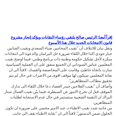
إقرأ أيضا:
الرئيس صالح يلتقي رؤساء النقابات ويؤكد إنجاز مشروع
قانون الانتخابات الجديد خلال هذا الأسبوع
ونقل بيان للائتلاف أن “نقيب المحامين ضياء السعدي ونقيب الفنانين
جبار جودي اكدا خلال اللقاء ضرورة حل البرلمان والدعوة الى انتخابات
مبكرة لأجل تشكيل حكومة وطنية ذات برنامج وطني، فيما اوضح نقيب
المعلمين عباس السوداني ان الجميع متفق على ان العملية السياسية
سارت باتجاه خاطئ، وقامت على المحاصصة والفساد، لافتاً الى ان
نقابة المعلمين سيكون لها موقف اقوى من الاضراب في حال لم يتم
تحقيق مطالب المتظاهرين”.
وأضاف أن “نقيب الفلاحين حيدر العصاد دعا خلال اللقاء الى تدارك
الموقف قبل ان تخرج الامور عن السيطرة، فيما بيّن نقيب العمال ستار
البراك ان النقمة الشعبية ستستمر في حال عدم الاستجابة لطلبات
المتظاهرين.
من جانبه شدد نقيب الاطباء د. عبد الامير محسن على ضرورة ان تكون
الحلول ضمن الدستور”, لافتاً الى ان “نقابة الاطباء تقف الى جانب