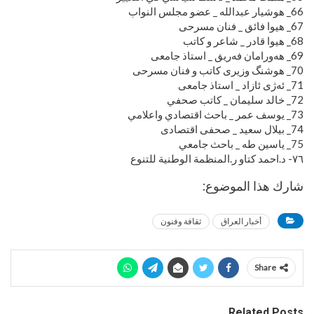
66_ هوشيار عبدالله _ عضو مجلس النواب
67_ هیوا فائق _ فنان مسرحی
68_ هیوا قادر _ شاعر و كاتب
69_ هەورامان فەریق _ استاذ جامعی
70_ هوشنگ وزیری كاتب و فنان مسرحی
71_ ئەژی ئازاد _ استاذ جامعی
72_ خالد سلیمان _ كاتب صحفي
73_ يوسف عمر _ باحث اقتصادي واعلامي
74_ بیلال سعيد _ صحفی اقتصادی
75_ ياسين طه _ باحث جامعي
٧٦- د.احمد كتاو ر.المنظمة الوطنية للتنوع
شارك هذا الموضوع:
أخبار العراق
ثقافة وفنون
Share
Related Posts