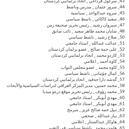
43_ سركول قرداغي _ اتحاد برلمانيي كردستان
44_ سرور عثمان _ مدرس وناشط
45_ سروە عبدالواحد _ سياسية
46_ سعيد كاكائي _ ناسط سياسي
47_ سيروان رشيد _ رئيس تحرير صحيفة زمن
48_ شايان محمد طاهر سعيد _ نائب سابق
50_ صلاح رشید _ ناشط سياسي
51_ عدالت عبدالله _ استاذ جامعي
52_ على حمة صالح _ عضو برلمان كردستان
53_ كاردو محمد _ اتحاد برلمانيي كردستان
54_ كاوة أحمد _ اعلامي
55_ كاوه محمد _ عضو مجلس النواب
56_ كمال چۆمانی _ ناشط سیاسی
57_ گەشە دارا حەفید _ اتحاد برلمانيي كردستان
58_ محمد حسین، مدیر المرکز العراقی لدراسات السياسية والأبحاث
59_ محمد رؤوف _ رئيس تحرير موقع درەو میدیا
60_ مهدي أبوبكر _ استاذ جامعي
61_ مهدي أبوبكر _ استاذ جامعي
62_ نبیل حمە صالح عزیز _ مبرمج
63_ نياز عبدالله _ صحفي
64_ هاوكار عبدالستار _ اعلامي
65_ هلمت محمد _ ناشط سياسي في التغيير