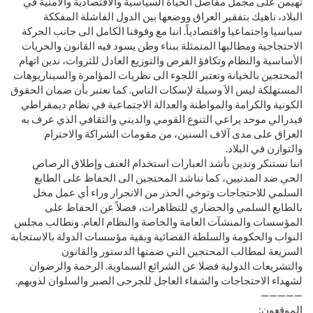
تهيمن على مجمل مفاصل الحياة السياسية والاقتصادية والأمنية في
البلاد، ناهيك بتفقير العراق ووضعها بين الدول الفاشلة المفككة
سياسيا واجتماعيا واقتصادياً. اننا مع وقوفنا الكامل الى جانب الحركة
الاحتجاجية ومطالبها المتمثلة ببناء وطن يسود فيه القانون والحريات
الأساسية والنظام وتكافؤ الفرص والتوزيع العادل للثروات، ندين اتهام
المحتجين بالخيانة ونعتبر اللجوء الى نظريات المؤامرة والسيناريوهات
المستهلكة ليس الاَ وسيلة لإسكات الناس. كما نعتبر بأن ضمان الحقوق
الكونية والكرامة والمواطنة والعدالة الاجتماعية في نظام ديمقراطي
فيدرالي موحد يراعي التنوع القومي والديني والثقافي الذي عرف به
العراق على مدى آلاف السنين، من مقومات الشراكة والاحترام
والتوازن في البلاد.
اننا نستنكر وندين بأشد العبارات استخدام العنف وإطلاق الرصاص
الحي ضد المدنيين، كما نناشد المحتجين الى الحفاظ على الطابع
السلمي للاحتجاجات وتوخي الحذر من الانجرار وراء أي عمل مخل
بالطابع السلمي والحضاري للتظاهرات، فضلاً عن الحفاظ على
المؤسسات والمنشآت العامة والخاصة والنظام العام. ونطالب مجلس
النواب والحكومة والسلطة القضائية وبقية مؤسسات الدولة بالاستجابة
السريعة لمطالب المحتجين التي ضمنها الدستور والقانون
والتشريعات الدولية فضلا عن الشرائع السماوية. الرحمة والرضوان
لشهداء الاحتجاجات والشفاء العاجل للجرحى الصبر والسلوان لذويهم.
—————
الموقعون: