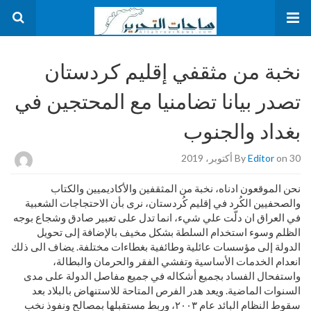
نخبة من مثقفي إقليم كردستان
تصدر بیانا تضامنيا مع المحتجین في
بغداد والجنوب
on 30 أكتوبر، 2019
Editor
By
نحن الموقعون ادناه، نخبة من المثقفين والأكاديميين والكتاب
والصحفيين الكُرد في إقليم كُردستان، نرى بأن الاحتجاجات
الشعبية
في العراق ان دلّت علي شيء، انما تدل على تعبير صادق وشجاع بوجه
الظلم وسوء استخدام السلطة بشكل مخيف بالإضافة إلى تحويل
الدولة إلى مؤسسات عائلية وطائفية بغطاءات مختلفة. يضاف الى ذلك
انعدام الخدمات الأساسية وتفشي الفقر والحرمان والبطالة،
واستفحال الفساد بجميع أشكاله في جميع مفاصل الدولة على مدى
السنوات الماضية. ويعد هدر الفرص المتاحة للاستنهاض بالبلاد بعد
سقوط النظام البائد عام ٢٠٠٣، وربط مستقبلها بمصالح ونفوذ نخب