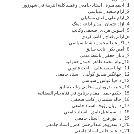
1_ احمد ميرة _ استاذ جامعي وعميد كلية التربية في شهرزور
2_ ارام سعید _ سیاسی
3_ ارام علي _ فنان تشكیلي
4_ ازاد عثمان _ مدير اذاعة دەنگ
5_ اسوس هردی_ صحفي وكاتب
6_ اراس فتاح _ كاتب كردي
7_ اكو عبدالمجيد _ ناشط سياسي
8_ أمين بكر _ نائب سابق
9_ بابان جعفر _ ناشط مدني
10_ بيام محمد طاهر أحمد _ حقوقية
11_ توانا سعید علی _ باحث قانوني
12_ جهانگیر صدیق گوڵپی _ استاذ جامعی
13_ د. چیا عباس _ سياسي
14_ حبيب درويش_ محامي ونائب سابق
15_ حكيم حمد _ مقدم برنامج في قناة بيام الفضائية
16_ خالد سلیمان _ كاتب صحفي
17_ د. اريان رؤوف استاذ جامعي
18_ د. اسماعيل نامق _ استاذ جامعي
19_ د. أنور فرج _ استاذ جامعي
20_ د. سەروەر عبدالرحمن عمر _ استاذ جامعي
21_ د. عابد خالد_ استاذ جامعي