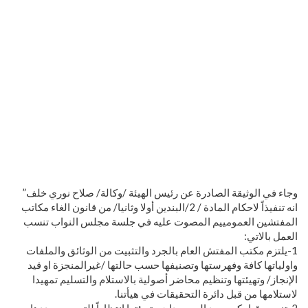
وجاء في الوثيقة الصادرة عن رئيس الهيئة /وكالة/ صلاح نوري خلف”
انه تنفيذاً لاحكام المادة / 2/البندين أولا وثانيا/ من قانون الغاء مكاتب
المفتشين العمومييم المصوت عليه في جلسة مجلس النواب تنسب
العمل بالاتي:
1-يلتزم مكتب المفتش العام بالجرد والتثبيت من الوثائق والملفات
واولياتها كافة وفهرستها وتصنيفها حسب حالتها /غيرالمنجزة او قيد
الإنجاز/ وتهيئتها وتنظيم محاضر أصولية بالاستلام والتسليم تمهيدا
لاستلامها من قبل دائرة التحقيقات في هيأتنا.
2-تنسب قيامكم بجرد الموجودات وتهيئتها انتظاراً للتوجيه بصددها