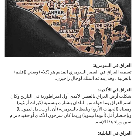
العراق في السومرية:
تسمية العراق في العصر السومري القديم هو (كلام) ويعني (إقليم)
بالعربية ، وقد إبتدعه الملك لوجال زاجيزي.
العراق في الأكدية:
شكلت أرض العراق بالعصر الاكدي أول امبراطورية في التاريخ وكان
اسم العراق وما حوله من البلدان يتشارك بتسمية (كبرات أربئيم)
ومعناه (الجهات الأربع) ويلفظ بالسومرية (أن ـ أوب ـ دا ـ ليمو ـ با)
وبإختصار أقل (أنوبدا نيموبا) وربما كان سرجون الأكدي أو حفيده نرام
سين وراء هذا الإسم.
العراق في البابلية: