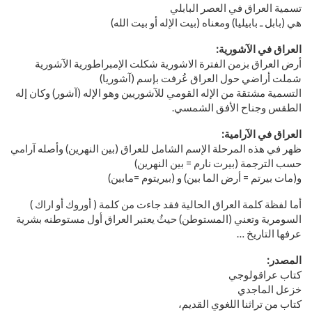
تسمية العراق في العصر البابلي
هي (بابل ـ بابيليا) ومعناه (بيت الإله أو بيت الله)
العراق في الآشورية:
أرض العراق بزمن الفترة الاشورية شكلت الإمبراطورية الآشورية
شملت أراضي حول العراق عُرفت بإسم (آشوريا)
التسمية مشتقة من الإله القومي للآشوريين وهو الإله (آشور) وكان إله
الطقس وجناح الأفق الشمسي.
العراق في الآرامية:
ظهر في هذه المرحلة الإسم الشامل للعراق (بين النهرين) وأصله آرامي
حسب الترجمة (بيرت نارم = بين النهرين)
و(مات بيرتم = أرض الما بين) و (بيريتوم =مابين)
أما لفظة كلمة العراق الحالية فقد جاءت من كلمة ( أوروك أو اراك )
السومرية وتعني (المستوطن) حيثُ يعتبر العراق أول مستوطنه بشرية
عرفها التاريخ …
المصدر:
كتاب عراقولوجي
خزعل الماجدي
كتاب من تراثنا اللغوي القديم،