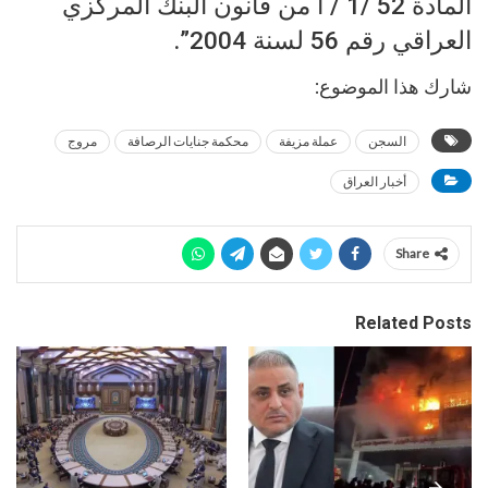
المادة ‏52 /1 / أ من قانون البنك المركزي
العراقي رقم 56 لسنة 2004”.
شارك هذا الموضوع:
السجن
عملة مزيفة
محكمة جنايات الرصافة
مروج
أخبار العراق
Share
Related Posts