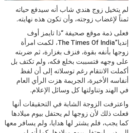
لم يتخيل زوج هندي شاب أنه سيدفع حياته
ثمناً لإغضاب زوجته، وأن تكون هذه نهايته.
فعلى ذمة موقع صحيفة “ذا تايمز أوف
إنديا”The Times Of India، لكمت امرأة
زوجها بأنفه بقوة، فنزف بغزارة، ثم ضربته
على وجهه فتسببت بخلع فكه، ولم تكتف بل
أكملت الانتقام رغم توسلاته إلى أن لفظ
أنفاسه الأخيرة، الجريمة هزت الرأي العام
في الهند وتناولتها كل وسائل الإعلام.
واعترفت الزوجة الشابة في التحقيقات أنها
فعلت ذلك لأن زوجها لم يحتفل بيوم ميلادها
كما يجب، فلم يشتر لها هدايا، ولم يسافر معها
إلى دبي ليحتفل بيوم ميلادها، كما أنه لم