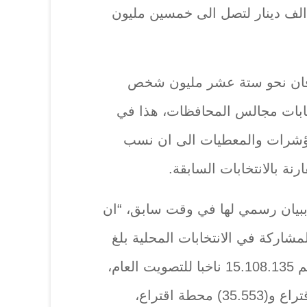
الف دينار لتصل الى خمسين مليون
فان نحو ستة عشر مليون شخص
ابات مجالس المحافظات، هذا في
ؤشرات والمعطيات الى ان نسب
ة بالانتخابات السابقة.
بيان رسمي لها في وقت سابق، “ان
مشاركة في الانتخابات المحلية بلغ
عددهم 16.158.788 ناخبا، منهم 15.108.135 ناخبا للتصويت العام،
موزعين على (7.166) مركز اقتراع و(35.553) محطة اقتراع،