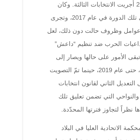
الثانية، وفي نيسان-أبريل 2013 أجريت الانتخابات الثالثة. وكان
مقررا وفقا للدستور، أن تنتهي تلك الدورة في عام 2017، وتجرى
ة عوامل وظروف حالت دون ذلك، لعل
داعيات الحرب ضد تنظيم “داعش”
بقى الأمور على حالها ويصار إلى
استمرارية عمل الدورة الثالثة، حتى عام 2019، حينما تمّ التصويت
التعديل الثاني لقانون انتخابات
النواحي التي تضمن تعليق تلك
نظراً لتجاوز فترتها المحدّدة.
مة الاتحادية العليا في البلاد