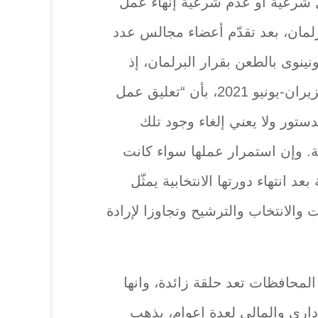
شرعية أو عدم شرعية إنهاء عمل
لمان، بعد تقدّم أعضاء مجالس عدد
ينوى بالطعن بقرار البرلمان، إذ
أعلنت المحكمة مطلع شهر حزيران-يونيو 2021، بأن “تعليق عمل
ور ولا يعني إلغاء وجود تلك
. وإن استمرار عملها سواء كانت
 انتهاء دورتها الانتخابية يمثّل
والانتخاب والترشيح وتجاوزا لإرادة
لمحافظات تعد حلقة زائدة، وانها
اري والمالي لعدة اعوام، يذهب