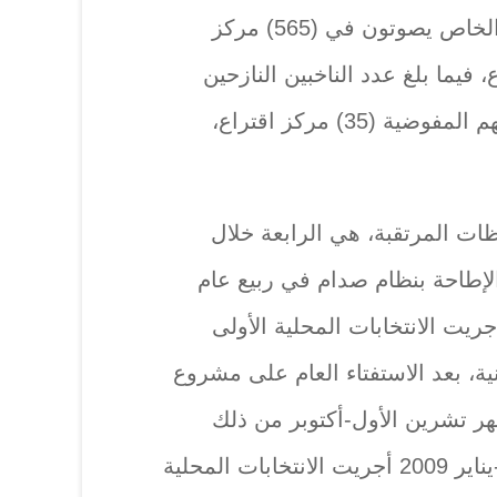
و(1.002.393) ناخبا للتصويت الخاص يصوتون في (565) مركز
حطة اقتراع، فيما بلغ عدد الناخبين النازحين
(48.260) ناخبا نازحا ستفتتح لهم المفوضية (35) مركز اقتراع،
ات المرتقبة، هي الرابعة خلال
الإطاحة بنظام صدام في ربيع عام
2. ففي أواخر عام 2005 أجريت الانتخابات المحلية الأولى
نية، بعد الاستفتاء العام على مشروع
ر تشرين الأول-أكتوبر من ذلك
العام. وفي شهر كانون الثاني-يناير 2009 أجريت الانتخابات المحلية