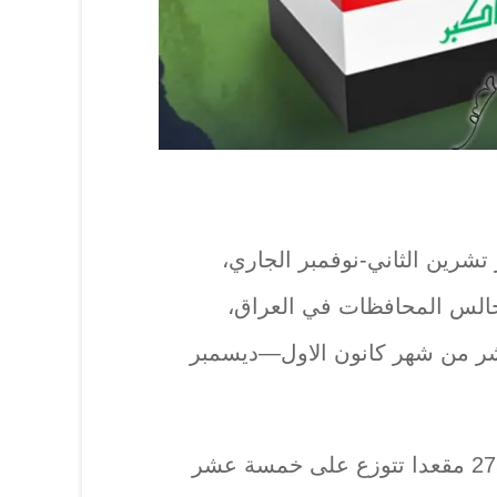
تشرين الثاني-نوفمبر الجاري،
مجالس المحافظات في العراق،
شر من شهر كانون الاول—ديسمبر
ويتنافس 5915 مرشحا على 275 مقعدا تتوزع على خمسة عشر