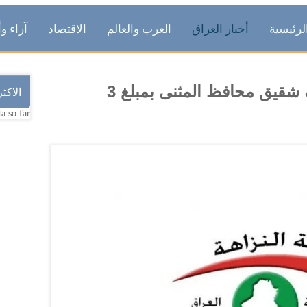
لرئيسية
أخبار العراق
العرب والعالم
الاقتصاد
آراء وأ
النزاهة ترصد ابرام عقد لمصلحة شقيق محافظ المثنى بمبلغ 3
الاكث
a so far.