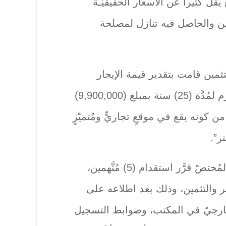
قلُّ كثيراً عن الأسعار الحقيقيَّـة
ين والحاصل فيه تنازل لمصلحة
ثمين قامت بتقدير قيمة الإيجار
السنويّ للعقار في العقد المُبرم لمُدَّة (25) سنة بمبلغ (9,900,000)
 كونه يقع في موقعٍ تجاريٍّ ومُتميّزٍ
ر”.
وتابعت، أن ” قاضي التحقيق المُختصّ قرَّر استقدام (5) مُتَّهمين،
 والتثمين، وذلك بعد اطلاعه على
خارجيّ في المكتب، وضوابط التسجيل