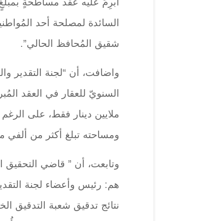
أُبرِمَ عليه عقد مساطحةٍ بمبلغٍ ي
السائدة لمصلحة أحد المُواطن
شقيق المُحافظ الحالي”.
واضافت، أن “لجنة التقدير والت
ملايين دينار فقط، على الرغم من
ومساحته تبلغ أكثر من ألفي مت
هم: رئيس وأعضاء لجنة التقدير
نتائج تدقيق شعبة التدقيق ال