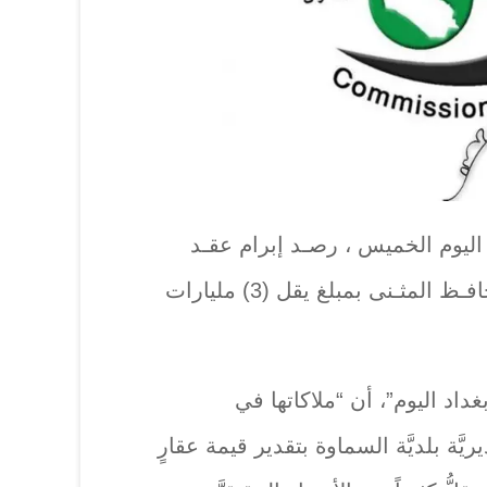
، اليوم الخميس ، رصـد إبرام عقـد
مساطحة لمصلحـة شقـيق محافـظ المثـنى بمبلغ يقل (3) مليارات
داد اليوم”، أن “ملاكاتها في
َة بلديَّة السماوة بتقدير قيمة عقارٍ