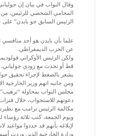
وقال النواب في بيان إن جولياني
المحامي الشخصي للرئيس، من ال
الرئيس السابق جو بايدن” على خل
عن الحزب الديمقراطي.​
ولكن الرئيس الأوكراني فولوديمير 
قط أو تحدث مع رودي جولياني، 
يشعر بالضغط لإجراء تحقيق حول
ومن جانبه اتهم وزير الخارجية ا
مجلس النواب بمحاولة “ترهيب” 
دعوتهم للاستجواب، خلال فترا
مكالمة الرئيس ترامب مع نظيره 
ويوم الجمعة، كتب ثلاثة رؤساء 
لإبلاغه بأنهم قد حددوا مواعي
وزارة الخارجية الذين وردت أسم