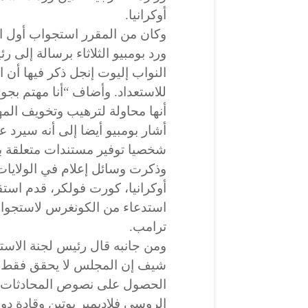
أوكرانيا.
وكان من المقرر استجواب أول ال
ورد بومبيو الثلاثاء برسالة إلى
النواب إليوت إنجل ذكر فيها أن 
للاستعداد. وأضاف “أنا مهتم بجو
أنها محاولة لترهيب وتخويف المه
أشار بومبيو أيضا إلى أنه سيرد
شخصيا توفير مستندات متعلقة با
وذكرت وسائل إعلام في الولايات
أوكرانيا، كورت فولكر، قدم استقا
استدعاء من الكونغرس لاستجواب
ترامب.
ومن جانبه قال رئيس لجنة الاست
شيف إن المجلس لا يحقق فقط في
الحصول على نصوص المحادثات ال
الروسي فلاديمير بوتين وقادة دو