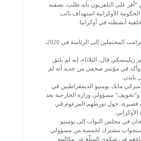
 “أقر على التلفزيون بأنه طلب، بصفته
حكومة الأوكرانية استهداف نائب
فية أنشطته في أوكرانيا.
علما بأن بايدن هو أحد منافسي ترامب المحتملين إلى الرئاسة في 2020،
زيلينسكي قال، الثلاثاء، إنه لم يلتق
وأكد في مؤتمر صحفي من جديد أنه لم
 بايدن.
لأميركي مايك بومبيو الديمقراطيين في
و”تخويف” مسؤولي وزارة الخارجية بعد
ت قصيرة، حول تورطهم المزعوم في
الأوكراني.
لجان في مجلس النواب إلى بومبيو
د لاستجواب مشترك لخمسة من مسؤولي
اؤهم في شكوى المبلّغ عن مكالمة