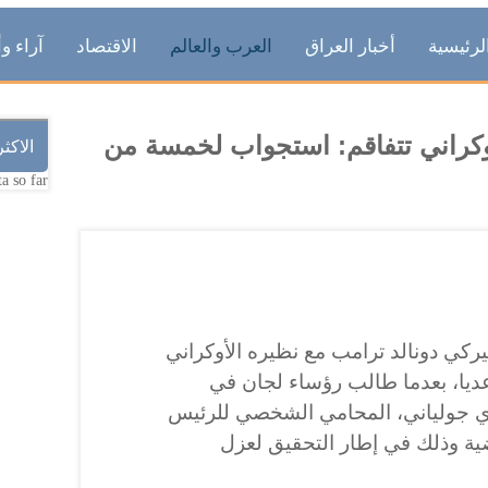
لرئيسية
أخبار العراق
العرب والعالم
الاقتصاد
آراء وأ
وكراني تتفاقم: استجواب لخمسة من
الاكث
a so far.
ركي دونالد ترامب مع نظيره الأوكراني
ديا، بعدما طالب رؤساء لجان في
ي جولياني، المحامي الشخصي للرئيس
ضية وذلك في إطار التحقيق لعزل