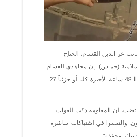
ائب عز الدين القسام، الجناح
سلامية (حماس)، إن مجاهدي القسام
دمروا في محاور القتال خلال الـ48 ساعة الأخيرة كليا أو جزئياً 27
قتضب، ان المقاومة دكت القوات
ن، والتحموا في اشتباكات مباشرة
خسائر محققة”.