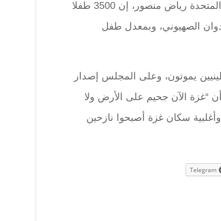
وقال مندوب فلسطين بالأمم المتحدة رياض منصور، إن 3500 طفلا
دوان الصهيوني، وبمعدل طفل
نيين يموتون، وعلى المجلس إصدار
 أن “غزة الآن جحيم على الأرض ولا
وأغلبية سكان غزة أصبحوا نازحين
Telegram