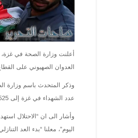
أعلنت وزارة الصحة في غزة، الي
العدوان الصهيوني على القطاع منذ 7 أكتوبر الى 525
وذكر المتحدث باسم وزارة ال
عدد الشهداء في غزة إلى 8525 بينهم 3542 طفلا و2187 امرأة”.
وأشار الى ان “الاحتلال است
اليوم”، معلنا “بدء العد التنا