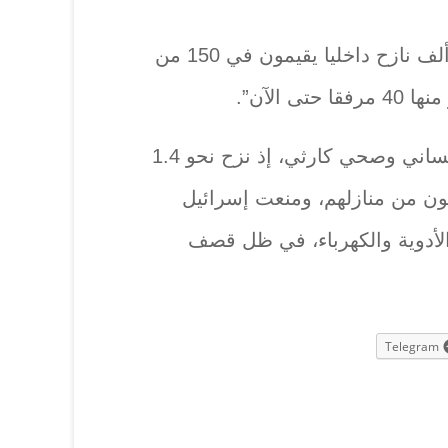
وأضافت ، “ما يقرب من 600 ألف نازح داخليا يقيمون في 150 من
 الآن”.
ويعاني سكان غزة من وضع إنساني وصحي كارثي، إذ نزح نحو 1.4
نسمة من أصل 2.3 مليون من منازلهم، ومنعت إسرائيل
الأدوية والكهرباء، في ظل قصف
Telegram