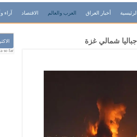
لرئيسية
أخبار العراق
العرب والعالم
الاقتصاد
آراء وأ
باليا شمالي غزة
الاكث
a so far.