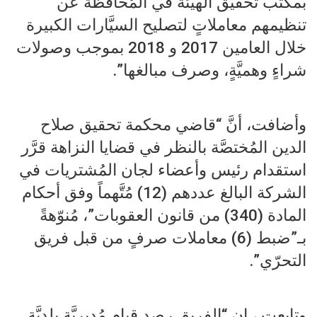
بمكتب تحقيق الهيئة في المُحافظة عن
تنظيمهم معاملاتٍ لتصليح السيَّارات الكبيرة
خلال العامين 2017 و 2018 بموجب وصولات
شراءٍ وهميَّةٍ، وصرف مبالغها”.
وأضافت، أنَّ “قاضي محكمة تحقيق صلاح
الدين المُختصَّة بالنظر في قضايا النزاهة قرَّر
استقدام رئيس وأعضاء لجان المُشتريات في
الشركة البالغ عددهم (12) مُتَّهماً وفق أحكام
المادة (340) من قانون العقوبات”، مُنوّهةً
بـ”ضبط (6) معاملات صرفٍ من قبل فريق
التحرّي”.
وتابعت ، إن “الفريق رصد قيام مُديريَّة بلديَّة