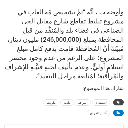
وأوضحت ، أنَّه “تمَّ تشخيص مُخالفاتٍ في
مشروع تبليط تقاطع شارع مقابل الحي
الصناعي في قضاء بلد والمُنفَّذ من قبل
المحافظة بمبلغ (246,000,000) مليون دينار،
مُبيّنةً أنَّ المُحافظة قامت بدفع كامل مبلغ
المشروع؛ على الرغم من عدم وجود محضر
استلامٍ أوليٍّ، وعدم تأليف لجنةٍ فنيَّـةٍ للإشراف
والمُراقبة؛ لمُتابعة مراحل التنفيذ”.
شارك هذا الموضوع:
استقدام
النزاهة
بلدية
تكريت
أخبار العراق