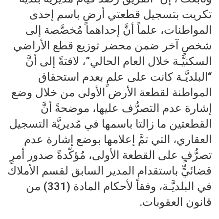
تكريت بتسجيل قطعتي أرضٍ باسم إحدى
المواطنات، علماً أنَّ إحداهما مُخصَّصة إلى
شخصٍ آخر ضمن محضر توزيع قطع الأراضي
السكنيَّـة خلال العام الحالي”، لافتةً إلى أنَّ
“البلديَّـة كانت على علمٍ بعدم استحقاق
المواطنة لقطعة الأرض الأولى من خلال وضع
إشارة عدم التصرُّف عليها، موضحةً أنَّ
القطعتين ما زالتا باسمها في مُديريَّة التسجيل
العقاري، التي تمَّ إعلامها بوضع إشارة عدم
تصرُّفٍ على القطعة الأولى، مُؤكّدةً صدور أمرٍ
قضائيٍّ باستقدام المدير السابق لقسم الأملاك
في البلديَّـة، وفقاً لأحكام المادة (331) من
قانون العقوبات.