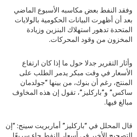
وفقد النفط بعض مكاسبه الأسبوع الماضي
بعد أن أظهرت البيانات الحكومية بالولايات
المتحدة تدهور استهلاك البنزين وزيادة
المخزون من وقود المحركات.
وأثار التقرير جدلا حول ما إذا كان ارتفاع
الأسعار في وقت مبكر يدمر الطلب على
المنتج، رغم أن بنوك، من بينها “جولدمان
ساكس” و”باركليز”، تقول إن هذه المخاوف
مبالغ فيها.
قال المحلل في “باركليز” أماربريت سينج: “إن
التصحيح الأخير في أسعار النفط جاء سريعًا