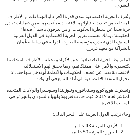
البشري.
وتُعرف الحرية الاقتصادية بمدى قدرة الأفراد أو الجماعات أو الأطراف
المختلفة من تحديد اختياراتهم الاقتصادية بأنفسهم ضمن عمليات تبادل
حرة بعيدا عن سيطرة الحكومات أو من يعرفون باسم “أصدقاء
الحكومة”، وذلك بحسب تقرير الحرية الاقتصادية في الدول العربية
السابق، الذي تصدره مؤسسة البحوث الدولية في سلطنة عُمان
بالشراكة مع معهد فريزر.
كما ترتبط الحرية الاقتصادية بحق الأفراد ومختلف الأطراف بامتلاك ما
يكتسبونه والأمن على ممتلكاتهم، وبما يحقق لهم الاستقلالية
الاقتصادية بعيدا عن عطف الحكومات والأنظمة أو تدخل منها حتى لا
تتحول المنفعة الاقتصادية إلى أداة للقمع في أي وقت.
وتصدرت هونغ كونغ وسنغافورة ونيوزلندا وسويسرا والولايات المتحدة
المؤشر لعام 2019، فيما جاءت فنزويلا وليبيا والسودان والجزائر في
المراتب الأخيرة.
وجاء ترتيب الدول العربية على النحو التالي:
الأردن: المرتبة 43 عالميا
البحرين: المرتبة 50 عالميا