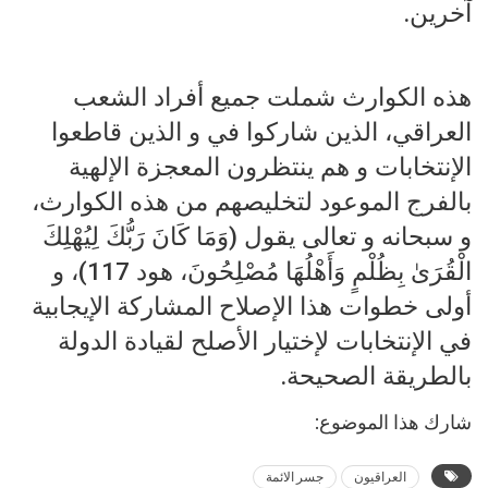
آخرين.
هذه الكوارث شملت جميع أفراد الشعب
العراقي، الذين شاركوا في و الذين قاطعوا
الإنتخابات و هم ينتظرون المعجزة الإلهية
بالفرج الموعود لتخليصهم من هذه الكوارث،
و سبحانه و تعالى يقول (وَمَا كَانَ رَبُّكَ لِيُهْلِكَ
الْقُرَىٰ بِظُلْمٍ وَأَهْلُهَا مُصْلِحُونَ، هود 117)، و
أولى خطوات هذا الإصلاح المشاركة الإيجابية
في الإنتخابات لإختيار الأصلح لقيادة الدولة
بالطريقة الصحيحة.
شارك هذا الموضوع:
العراقيون
جسر الائمة