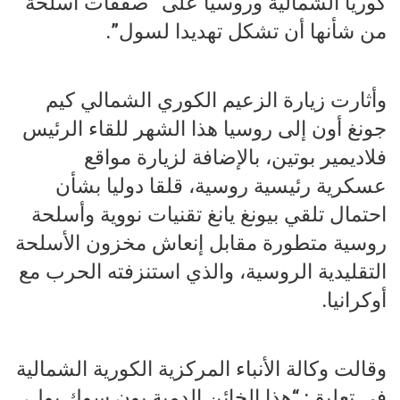
كوريا الشمالية وروسيا على “صفقات أسلحة
من شأنها أن تشكل تهديدا لسول”.
وأثارت زيارة الزعيم الكوري الشمالي كيم
جونغ أون إلى روسيا هذا الشهر للقاء الرئيس
فلاديمير بوتين، بالإضافة لزيارة مواقع
عسكرية رئيسية روسية، قلقا دوليا بشأن
احتمال تلقي بيونغ يانغ تقنيات نووية وأسلحة
روسية متطورة مقابل إنعاش مخزون الأسلحة
التقليدية الروسية، والذي استنزفته الحرب مع
أوكرانيا.
وقالت وكالة الأنباء المركزية الكورية الشمالية
في تعليق: “هذا الخائن الدمية يون سوك يول،