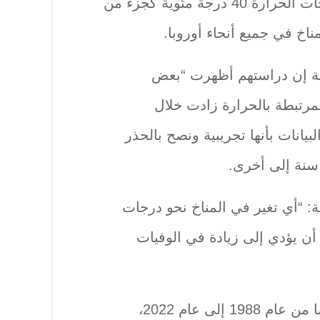
عام 2022، ‏عندما تجاوزت درجات الحرارة 40 درجة مئوية كجزء من
مناخ في جميع أنحاء أوروبا.‏
ية إن دراستهم أظهرت “بعض
مرتبطة بالحرارة زادت خلال
يانات ‏بأنها تجريبية ونصح بالحذر
سنة إلى أخرى.‏
: “أي تغير في المناخ نحو درجات
 أن يؤدي إلى زيادة في الوفيات
وقال المكتب إنه خلال 35 عاما من عام 1988 إلى عام 2022،