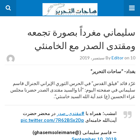
سليماني مغرداً بصورة تجمعه
ومقتدى الصدر مع الخامنئي
on 10 سبتمبر، 2019
Editor
By
بغداد- “ساحات التحرير”
غرّد قائد “فيلق القدس” في الحرس الثوري الإيراني الجنرال قاسم
سليماني في صفحته اليوم: “أنا والسيد مقتدى الصدر حضرنا مجلس
عزاء الحسين (ع) عند آية الله السيد خامنئي”.
امشب؛ همراه با
#مقتدی_صدر
در محضر حضرت
آیت‌الله خامنه‌ای
pic.twitter.com/7R62BSx2Dp
— قاسم سلیمانی (@ghasemsoleimane)
September 10, 2019