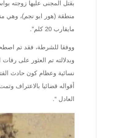
بقتل المجنى عليها زوجته ب
منطقة (هور ابو نجم)، وهي منط
مايقارب 20 كلم”.
ووفقا للشرطة، فقد تم اصطحا
وبدلالته تم العثور على رفات 
نسائية وعظام كون حادث القت
أقواله قضائيا بالاعتراف وتمت 
العادل “.