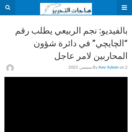
بالفيديو: نجم الربيعي يطلب رقم
“الچايچي” في دائرة شؤون
المحاربين لامر عاجل
on 2 سبتمبر، 2023
Amr Admin
By