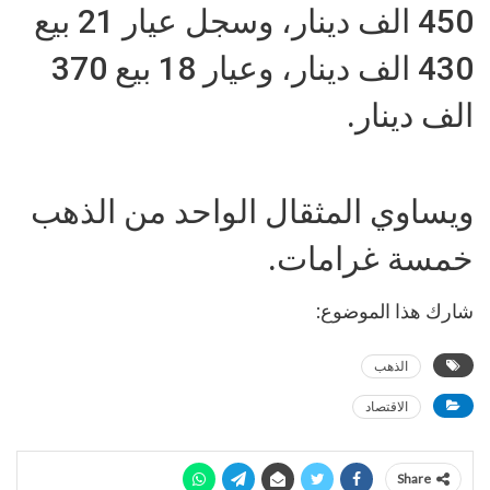
450 الف دينار، وسجل عيار 21 بيع
430 الف دينار، وعيار 18 بيع 370
الف دينار.
ويساوي المثقال الواحد من الذهب
خمسة غرامات.
شارك هذا الموضوع:
الذهب
الاقتصاد
Share